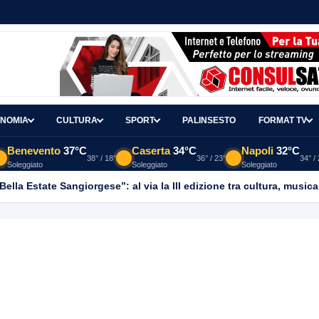
NOMIA
CULTURA
SPORT
PALINSESTO
FORMAT TV
Benevento
37°C
Caserta
34°C
Napoli
32°C
38° / 18°
36° / 23°
34° /
Soleggiato
Soleggiato
Soleggiato
ella Estate Sangiorgese”: al via la III edizione tra cultura, musica