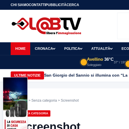
CHI SIAMO
CONTATTI
PUBBLICITÀ
CERCA
HOME
CRONACA
POLITICA
ATTUALITÀ
ECO
Avellino
36°C
37° / 19°
Soleggiato
San Giorgio del Sannio si illumina con “La B
ULTIME NOTIZIE
Home
>
Senza categoria
> Screenshot
SENZA CATEGORIA
Screenshot