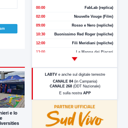
00:00
FabLab (replica)
02:00
Nouvelle Vouge (Film)
09:00
Rosso e Nero (repliche)
ram
10:30
Buonissimo Red Roger (repliche)
12:00
Fili Meridiani (repliche)
13:00
La Mappa dei Piaceri
14:00
LabNews
17:00
LabNews (replica)
LABTV
e anche sul digitale terrestre
18:30
Di Faccia e di Profilo (repliche)
CANALE 84
(in Campania)
CANALE 268
(DDT Nazionale)
19:30
LabNews (Diretta)
E sulla nostra
APP
21:00
Free Sport
23:00
LabNews (replica)
ieri e lo
ne
versities