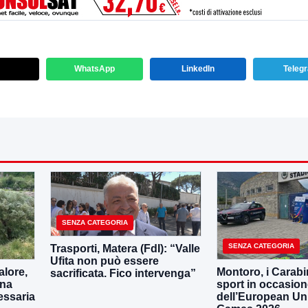
WhatsApp
LinkedIn
Teleg
SENZA CATEGORIA
SENZA CATEGORIA
Trasporti, Matera (FdI): “Valle
Ufita non può essere
lore,
Montoro, i Carabin
sacrificata. Fico intervenga”
una
sport in occasio
essaria
dell’European Uni