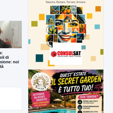
a:
li di
usione: noi
tà