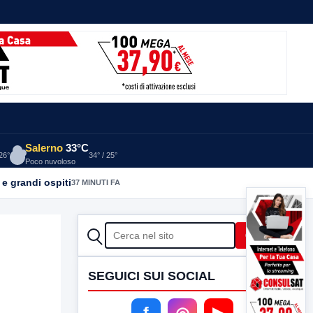
Salerno
33°C
 26°
34° / 25°
Poco nuvoloso
 e grandi ospiti
37 MINUTI FA
CERCA
Cerca
SEGUICI SUI SOCIAL
f
◎
▶