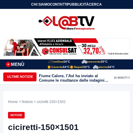
CHI SIAMO
CONTATTI
PUBBLICITÀ
CERCA
Avellino
34°C
Benevento
35°C
MENÙ
+
Caserta
34°C
Napoli
33°C
Salerno
34°C
Fiume Calore, l’Asl ha inviato al
ULTIME NOTIZIE
16 MINUTI FA
Comune le risultanze delle indagini
effettuate
Home
>
Notizie
> ciciretti-150×1501
NOTIZIE
ciciretti-150×1501