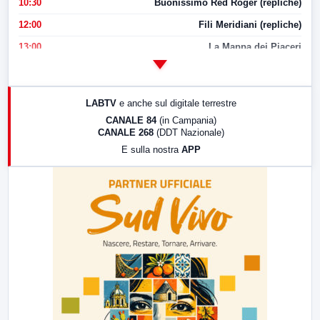
10:30
Buonissimo Red Roger (repliche)
12:00
Fili Meridiani (repliche)
13:00
La Mappa dei Piaceri
14:00
LabNews
17:00
LabNews (replica)
LABTV
e anche sul digitale terrestre
18:30
Di Faccia e di Profilo (repliche)
CANALE 84
(in Campania)
CANALE 268
(DDT Nazionale)
19:30
LabNews (Diretta)
E sulla nostra
APP
21:00
Free Sport
23:00
LabNews (replica)