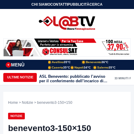
CHI SIAMO
CONTATTI
PUBBLICITÀ
CERCA
Avellino
35°C
Benevento
36°C
MENÙ
+
Caserta
35°C
Napoli
34°C
Salerno
35°C
ASL Benevento: pubblicato l’avviso
ULTIME NOTIZIE
33 MINUTI FA
per il conferimento dell’incarico di
Direttore della Unità Operativa
Complessa Cure Primarie
Home
>
Notizie
> benevento3-150×150
NOTIZIE
benevento3-150×150