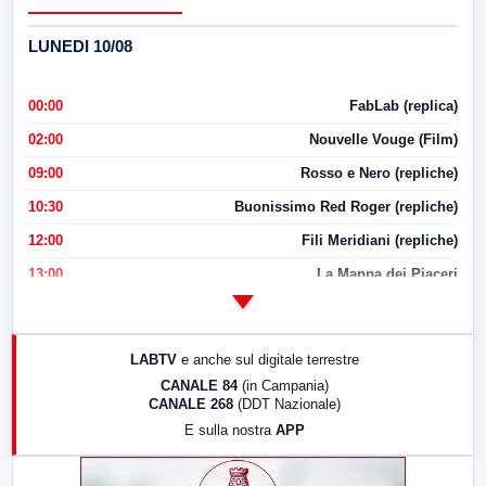
LUNEDI 10/08
00:00
FabLab (replica)
02:00
Nouvelle Vouge (Film)
09:00
Rosso e Nero (repliche)
10:30
Buonissimo Red Roger (repliche)
12:00
Fili Meridiani (repliche)
13:00
La Mappa dei Piaceri
14:00
LabNews
17:00
LabNews (replica)
LABTV
e anche sul digitale terrestre
18:30
Di Faccia e di Profilo (repliche)
CANALE 84
(in Campania)
CANALE 268
(DDT Nazionale)
19:30
LabNews (Diretta)
E sulla nostra
APP
21:00
Free Sport
23:00
LabNews (replica)