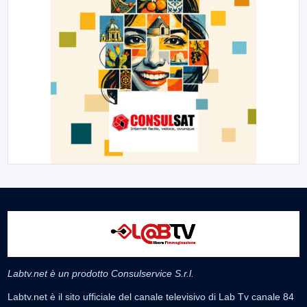
Labtv.net è un prodotto Consulservice S.r.l.
Labtv.net è il sito ufficiale del canale televisivo di Lab Tv canale 84