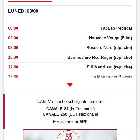
LUNEDI 03/08
00:00
FabLab (replica)
02:00
Nouvelle Vouge (Film)
09:00
Rosso e Nero (repliche)
10:30
Buonissimo Red Roger (repliche)
12:00
Fili Meridiani (repliche)
13:00
La Mappa dei Piaceri
14:00
LabNews
17:00
LabNews (replica)
LABTV
e anche sul digitale terrestre
18:30
Di Faccia e di Profilo (repliche)
CANALE 84
(in Campania)
CANALE 268
(DDT Nazionale)
19:30
LabNews (Diretta)
E sulla nostra
APP
21:00
Free Sport
23:00
LabNews (replica)