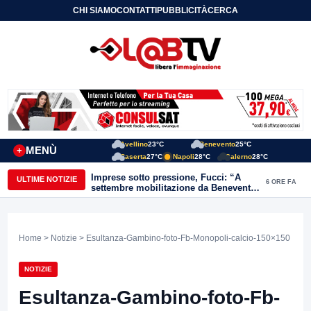
CHI SIAMO
CONTATTI
PUBBLICITÀ
CERCA
Avellino
23°C
Benevento
25°C
MENÙ
+
Caserta
27°C
Napoli
28°C
Salerno
28°C
Imprese sotto pressione, Fucci: “A
ULTIME NOTIZIE
6 ORE FA
settembre mobilitazione da Benevento
e Avellino”
Home
>
Notizie
> Esultanza-Gambino-foto-Fb-Monopoli-calcio-150×150
NOTIZIE
Esultanza-Gambino-foto-Fb-