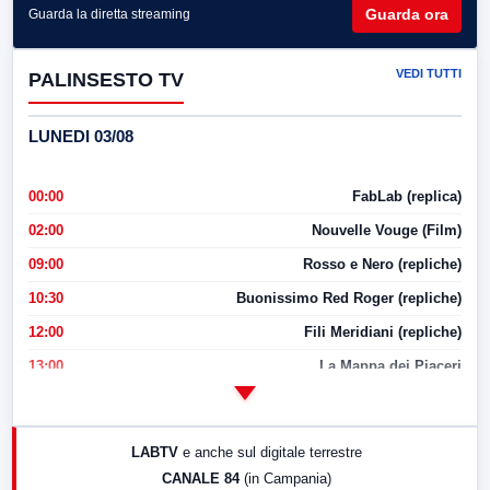
Guarda ora
Guarda la diretta streaming
VEDI TUTTI
PALINSESTO TV
LUNEDI 03/08
00:00
FabLab (replica)
02:00
Nouvelle Vouge (Film)
09:00
Rosso e Nero (repliche)
10:30
Buonissimo Red Roger (repliche)
12:00
Fili Meridiani (repliche)
13:00
La Mappa dei Piaceri
14:00
LabNews
17:00
LabNews (replica)
LABTV
e anche sul digitale terrestre
18:30
Di Faccia e di Profilo (repliche)
CANALE 84
(in Campania)