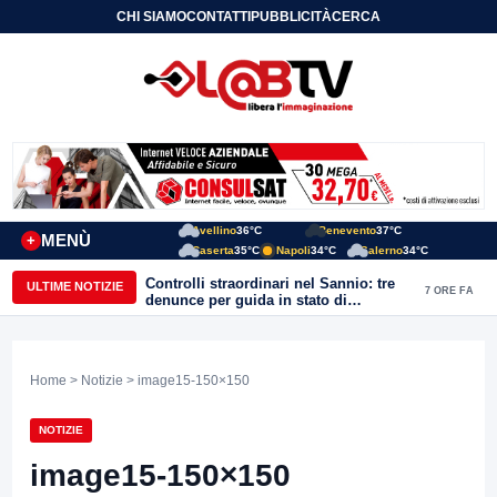
CHI SIAMO
CONTATTI
PUBBLICITÀ
CERCA
Avellino
36°C
Benevento
37°C
MENÙ
+
Caserta
35°C
Napoli
34°C
Salerno
34°C
Controlli straordinari nel Sannio: tre
ULTIME NOTIZIE
7 ORE FA
denunce per guida in stato di
ebbrezza, un arresto e 1.500 kg di
conserve sequestrate
Home
>
Notizie
> image15-150×150
NOTIZIE
image15-150×150