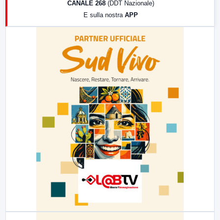
CANALE 268
(DDT Nazionale)
19:30
LabNews (Diretta)
E sulla nostra
APP
21:00
Free Sport
23:00
LabNews (replica)