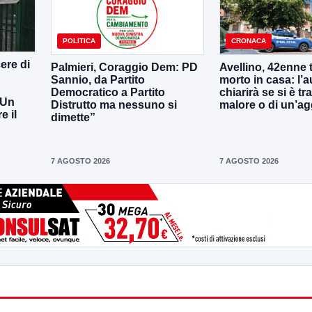
POLITICA
CRONACA
ere di
Palmieri, Coraggio Dem: PD
Avellino, 42enne 
Sannio, da Partito
morto in casa: l’
Democratico a Partito
chiarirà se si è tr
 Un
Distrutto ma nessuno si
malore o di un’a
 il
dimette”
7 AGOSTO 2026
7 AGOSTO 2026