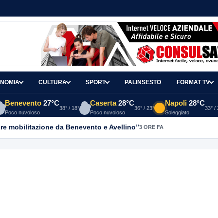
NOMIA
CULTURA
SPORT
PALINSESTO
FORMAT TV
Benevento
27°C
Caserta
28°C
Napoli
28°C
38° / 18°
36° / 23°
33° /
Poco nuvoloso
Poco nuvoloso
Soleggiato
re mobilitazione da Benevento e Avellino”
3 ORE FA