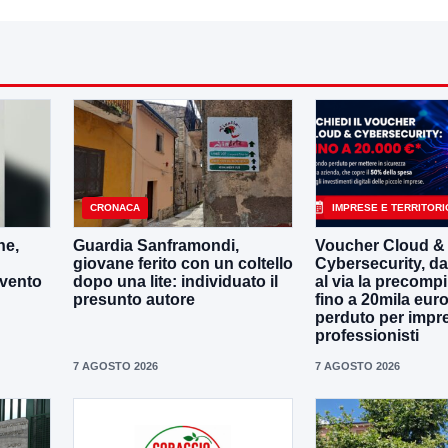
CRONACA
IMPRESE E TERRITORI
ne,
Guardia Sanframondi,
Voucher Cloud &
giovane ferito con un coltello
Cybersecurity, da
evento
dopo una lite: individuato il
al via la precompi
presunto autore
fino a 20mila eur
perduto per impr
professionisti
7 AGOSTO 2026
7 AGOSTO 2026