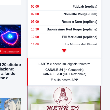
00:00
FabLab (replica)
02:00
Nouvelle Vouge (Film)
09:00
Rosso e Nero (repliche)
10:30
Buonissimo Red Roger (repliche)
12:00
Fili Meridiani (repliche)
13:00
La Mappa dei Piaceri
O
14:00
LabNews
17:00
LabNews (replica)
LABTV
e anche sul digitale terrestre
l 20 ottobre
18:30
Di Faccia e di Profilo (repliche)
lazione:
CANALE 84
(in Campania)
o a fondo
CANALE 268
(DDT Nazionale)
19:30
LabNews (Diretta)
ese e
E sulla nostra
APP
21:00
Free Sport
23:00
LabNews (replica)