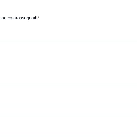
sono contrassegnati
*