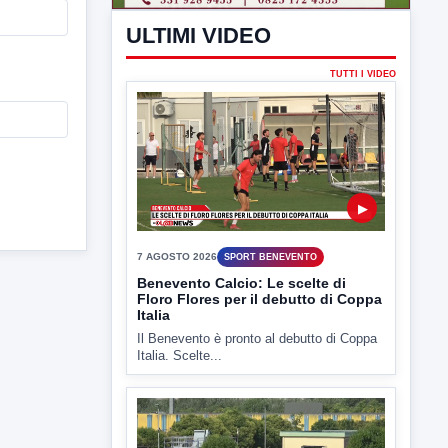
7 AGOSTO 2026
SPORT BENEVENTO
Benevento Calcio: Le scelte di
Floro Flores per il debutto di Coppa
Italia
Il Benevento è pronto al debutto di Coppa
Italia. Scelte...
▶
7 AGOSTO 2026
ATTUALITÀ
Miasmi e Calore, l'ASL parla
attraverso il Comune
Nessuna nuova moria di pesci e nessuna
criticità igienico-sanitaria nel...