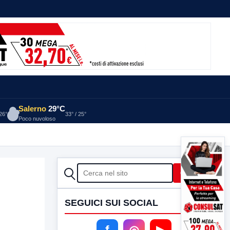
Salerno
29°C
 26°
33° / 25°
Poco nuvoloso
CERCA
Cerca
SEGUICI SUI SOCIAL
f
◎
▶