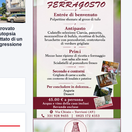
trovato
autopsia
attato di un
ggressione