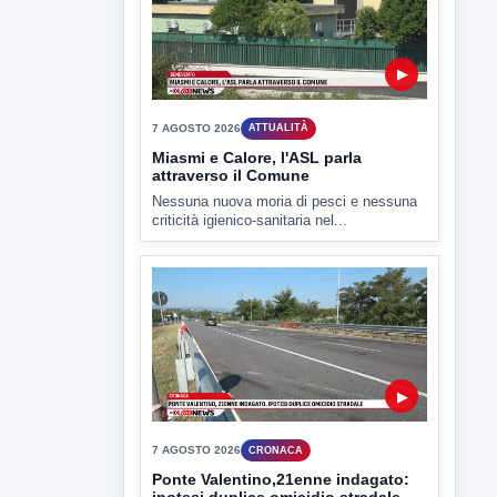
▶
7 AGOSTO 2026
CRONACA
Ponte Valentino,21enne indagato:
ipotesi duplice omicidio stradale
Incidente mortale a Ponte Valentino,
indagato il 21enne alla guida...
▶
7 AGOSTO 2026
CRONACA