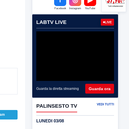
Facebook
Instagram
YouTube
LABTV LIVE
LIVE
Guarda ora
Guarda la diretta streaming
VEDI TUTTI
PALINSESTO TV
ram
LUNEDI 03/08