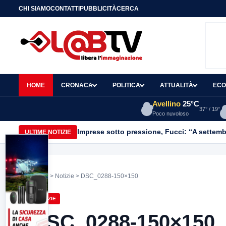
CHI SIAMO
CONTATTI
PUBBLICITÀ
CERCA
HOME
CRONACA
POLITICA
ATTUALITÀ
ECO
Avellino
25°C
37° / 19°
Poco nuvoloso
Imprese sotto pressione, Fucci: “A settemb
ULTIME NOTIZIE
Home
>
Notizie
> DSC_0288-150×150
NOTIZIE
DSC_0288-150×150