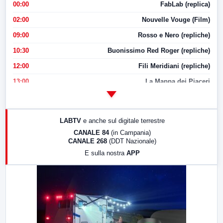
00:00
FabLab (replica)
02:00
Nouvelle Vouge (Film)
09:00
Rosso e Nero (repliche)
10:30
Buonissimo Red Roger (repliche)
12:00
Fili Meridiani (repliche)
13:00
La Mappa dei Piaceri
14:00
LabNews
17:00
LabNews (replica)
LABTV
e anche sul digitale terrestre
18:30
Di Faccia e di Profilo (repliche)
CANALE 84
(in Campania)
CANALE 268
(DDT Nazionale)
19:30
LabNews (Diretta)
E sulla nostra
APP
21:00
Free Sport
23:00
LabNews (replica)