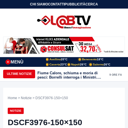
CHI SIAMO
CONTATTI
PUBBLICITÀ
CERCA
Avellino
20°C
Benevento
18°C
MENÙ
+
Caserta
23°C
Napoli
26°C
Salerno
26°C
Fiume Calore, schiuma e moria di
ULTIME NOTIZIE
9 ORE FA
pesci: Borrelli interroga i Ministri.
“Benevento paga l’assenza del
depuratore
Home
>
Notizie
> DSCF3976-150×150
NOTIZIE
DSCF3976-150×150