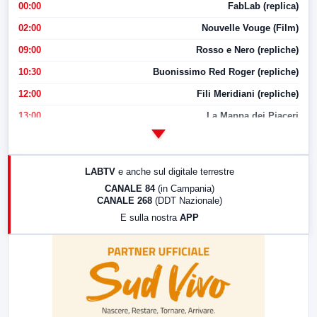
00:00
FabLab (replica)
02:00
Nouvelle Vouge (Film)
09:00
Rosso e Nero (repliche)
10:30
Buonissimo Red Roger (repliche)
12:00
Fili Meridiani (repliche)
13:00
La Mappa dei Piaceri
14:00
LabNews
17:00
LabNews (replica)
LABTV
e anche sul digitale terrestre
18:30
Di Faccia e di Profilo (repliche)
CANALE 84
(in Campania)
CANALE 268
(DDT Nazionale)
19:30
LabNews (Diretta)
E sulla nostra
APP
21:00
Free Sport
23:00
LabNews (replica)