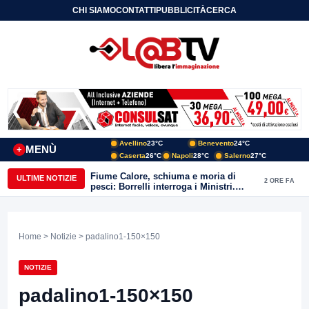
CHI SIAMO
CONTATTI
PUBBLICITÀ
CERCA
Avellino
23°C
Benevento
24°C
MENÙ
+
Caserta
26°C
Napoli
28°C
Salerno
27°C
Fiume Calore, schiuma e moria di
ULTIME NOTIZIE
2 ORE FA
pesci: Borrelli interroga i Ministri.
“Benevento paga l’assenza del
depuratore
Home
>
Notizie
> padalino1-150×150
NOTIZIE
padalino1-150×150