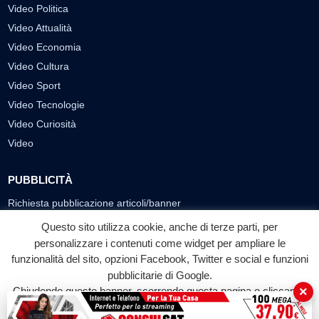
Video Politica
Video Attualità
Video Economia
Video Cultura
Video Sport
Video Tecnologie
Video Curiosità
Video
PUBBLICITÀ
Richiesta pubblicazione articoli/banner
Questo sito utilizza cookie, anche di terze parti, per
SEGUICI SUI SOCIAL
personalizzare i contenuti come widget per ampliare le
funzionalità del sito, opzioni Facebook, Twitter e social e funzioni
f
◎
▶
pubblicitarie di Google.
Facebook
Instagram
YouTube
×
Chiudendo questo banner, scorrendo questa pagina o cliccando
su qualunque suo elemento acconsenti all'uso dei cookie.