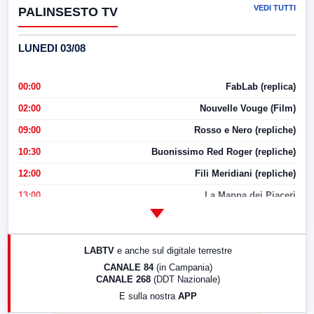
VEDI TUTTI
PALINSESTO TV
LUNEDI 03/08
00:00
FabLab (replica)
02:00
Nouvelle Vouge (Film)
09:00
Rosso e Nero (repliche)
10:30
Buonissimo Red Roger (repliche)
12:00
Fili Meridiani (repliche)
13:00
La Mappa dei Piaceri
14:00
LabNews
17:00
LabNews (replica)
LABTV
e anche sul digitale terrestre
18:30
Di Faccia e di Profilo (repliche)
CANALE 84
(in Campania)
CANALE 268
(DDT Nazionale)
19:30
LabNews (Diretta)
E sulla nostra
APP
21:00
Free Sport