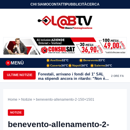
CHI SIAMO
CONTATTI
PUBBLICITÀ
CERCA
Avellino
32°C
Benevento
33°C
MENÙ
+
Caserta
34°C
Napoli
34°C
Salerno
34°C
Forestali, arrivano i fondi del 1° SAL
ULTIME NOTIZIE
2 ORE FA
ma stipendi ancora in ritardo: “Non è
più sostenibile”
Home
>
Notizie
> benevento-allenamento-2-150×1501
NOTIZIE
benevento-allenamento-2-