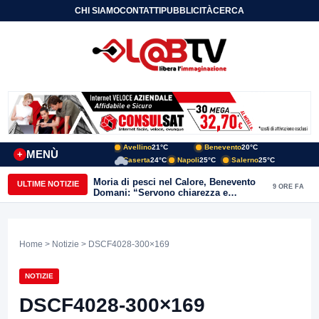
CHI SIAMO
CONTATTI
PUBBLICITÀ
CERCA
Avellino
21°C
Benevento
20°C
MENÙ
+
Caserta
24°C
Napoli
25°C
Salerno
25°C
Moria di pesci nel Calore, Benevento
ULTIME NOTIZIE
9 ORE FA
Domani: “Servono chiarezza e
approfondimenti sulla gestione
ambientale”
Home
>
Notizie
> DSCF4028-300×169
NOTIZIE
DSCF4028-300×169