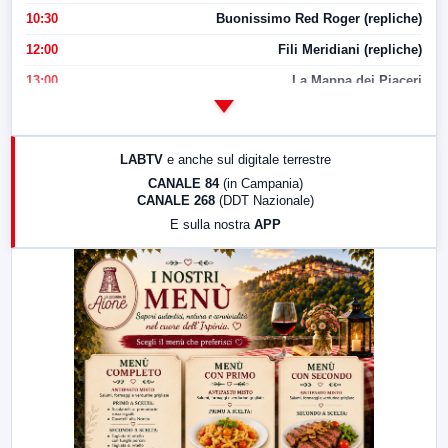
10:30
Buonissimo Red Roger (repliche)
12:00
Fili Meridiani (repliche)
13:00
La Mappa dei Piaceri
14:00
LabNews
17:00
LabNews (replica)
LABTV
e anche sul digitale terrestre
18:30
Di Faccia e di Profilo (repliche)
CANALE 84
(in Campania)
CANALE 268
(DDT Nazionale)
19:30
LabNews (Diretta)
E sulla nostra
APP
21:00
Free Sport
23:00
LabNews (replica)