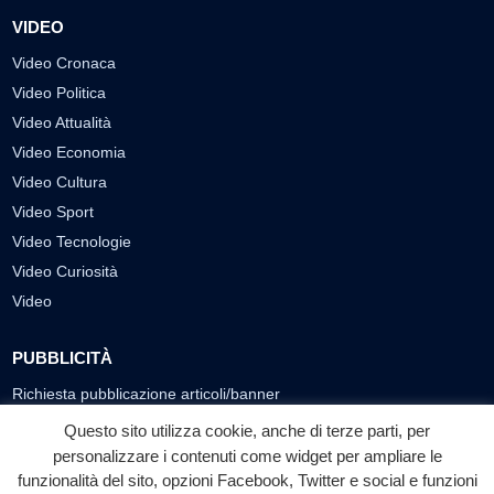
VIDEO
Video Cronaca
Video Politica
Video Attualità
Video Economia
Video Cultura
Video Sport
Video Tecnologie
Video Curiosità
Video
PUBBLICITÀ
Richiesta pubblicazione articoli/banner
Questo sito utilizza cookie, anche di terze parti, per
SEGUICI SUI SOCIAL
personalizzare i contenuti come widget per ampliare le
f
◎
▶
funzionalità del sito, opzioni Facebook, Twitter e social e funzioni