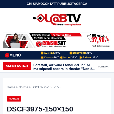
CHI SIAMO
CONTATTI
PUBBLICITÀ
CERCA
Avellino
34°C
Benevento
35°C
MENÙ
+
Caserta
36°C
Napoli
36°C
Salerno
36°C
Forestali, arrivano i fondi del 1° SAL
ULTIME NOTIZIE
3 ORE FA
ma stipendi ancora in ritardo: “Non è
più sostenibile”
Home
>
Notizie
> DSCF3975-150×150
NOTIZIE
DSCF3975-150×150