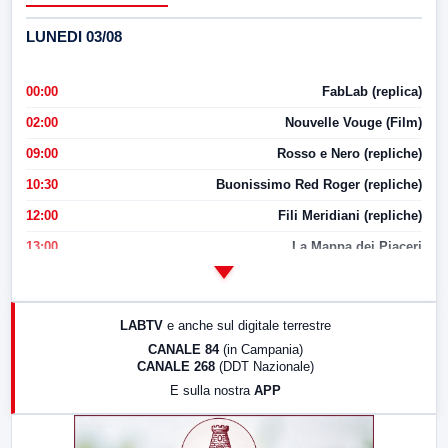
LUNEDI 03/08
00:00
FabLab (replica)
02:00
Nouvelle Vouge (Film)
09:00
Rosso e Nero (repliche)
10:30
Buonissimo Red Roger (repliche)
12:00
Fili Meridiani (repliche)
13:00
La Mappa dei Piaceri
14:00
LabNews
17:00
LabNews (replica)
LABTV
e anche sul digitale terrestre
18:30
Di Faccia e di Profilo (repliche)
CANALE 84
(in Campania)
CANALE 268
(DDT Nazionale)
19:30
LabNews (Diretta)
E sulla nostra
APP
21:00
Free Sport
23:00
LabNews (replica)