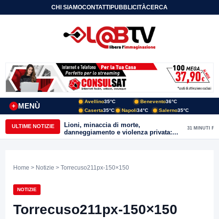
CHI SIAMO
CONTATTI
PUBBLICITÀ
CERCA
Avellino
35°C
Benevento
36°C
MENÙ
+
Caserta
35°C
Napoli
34°C
Salerno
35°C
Lioni, minaccia di morte,
ULTIME NOTIZIE
31 MINUTI FA
danneggiamento e violenza privata:
47enne arrestato dai Carabinieri
Home
>
Notizie
> Torrecuso211px-150×150
NOTIZIE
Torrecuso211px-150×150