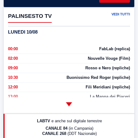
VEDI TUTTI
PALINSESTO TV
LUNEDI 10/08
00:00
FabLab (replica)
02:00
Nouvelle Vouge (Film)
09:00
Rosso e Nero (repliche)
10:30
Buonissimo Red Roger (repliche)
12:00
Fili Meridiani (repliche)
13:00
La Mappa dei Piaceri
14:00
LabNews
17:00
LabNews (replica)
LABTV
e anche sul digitale terrestre
18:30
Di Faccia e di Profilo (repliche)
CANALE 84
(in Campania)
CANALE 268
(DDT Nazionale)
19:30
LabNews (Diretta)