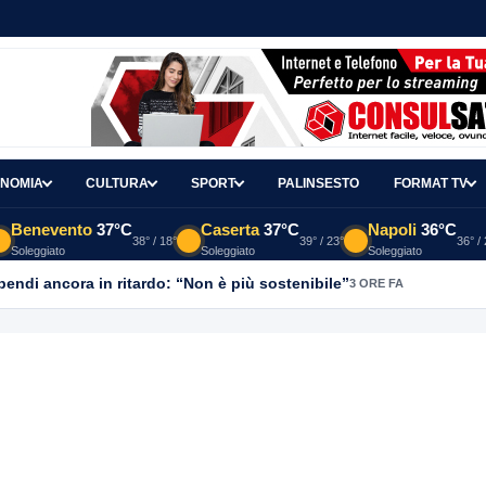
NOMIA
CULTURA
SPORT
PALINSESTO
FORMAT TV
Benevento
37°C
Caserta
37°C
Napoli
36°C
38° / 18°
39° / 23°
36° /
Soleggiato
Soleggiato
Soleggiato
ipendi ancora in ritardo: “Non è più sostenibile”
3 ORE FA