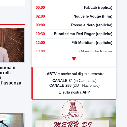
00:00
FabLab (replica)
02:00
Nouvelle Vouge (Film)
09:00
Rosso e Nero (repliche)
10:30
Buonissimo Red Roger (repliche)
12:00
Fili Meridiani (repliche)
13:00
La Mappa dei Piaceri
14:00
LabNews
hiuma e
17:00
LabNews (replica)
rrelli
LABTV
e anche sul digitale terrestre
i.
18:30
Di Faccia e di Profilo (repliche)
CANALE 84
(in Campania)
 l’assenza
CANALE 268
(DDT Nazionale)
19:30
LabNews (Diretta)
E sulla nostra
APP
21:00
Free Sport
23:00
LabNews (replica)