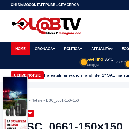
CHI SIAMO
CONTATTI
PUBBLICITÀ
CERCA
HOME
CRONACA
POLITICA
ATTUALITÀ
ECO
Avellino
36°C
37° / 20°
Soleggiato
Forestali, arrivano i fondi del 1° SAL ma st
ULTIME NOTIZIE
Home
>
Notizie
> DSC_0661-150×150
NOTIZIE
DSC_0661-150×150