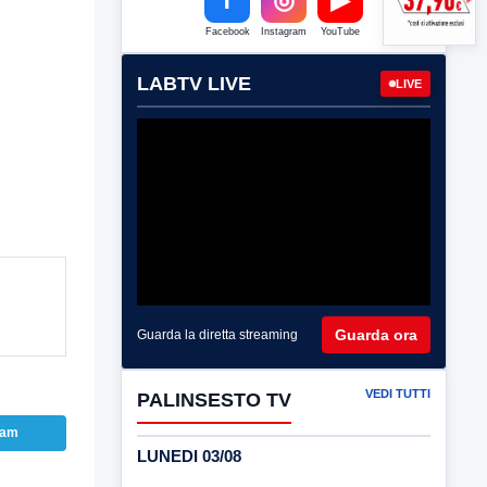
Facebook
Instagram
YouTube
LABTV LIVE
LIVE
Guarda ora
Guarda la diretta streaming
VEDI TUTTI
PALINSESTO TV
ram
LUNEDI 03/08