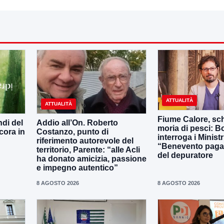
ATTUALITÀ
ATTUALITÀ
Fiume Calore, sc
ndi del
Addio all’On. Roberto
moria di pesci: Bo
cora in
Costanzo, punto di
interroga i Ministr
riferimento autorevole del
“Benevento paga
territorio, Parente: “alle Acli
del depuratore
ha donato amicizia, passione
e impegno autentico”
8 AGOSTO 2026
8 AGOSTO 2026