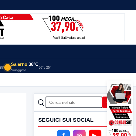
Salerno
36°C
 25°
36° / 25°
Soleggiato
CERCA
Cerca
SEGUICI SUI SOCIAL
f
◎
▶