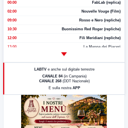
00:00
FabLab (replica)
02:00
Nouvelle Vouge (Film)
09:00
Rosso e Nero (repliche)
10:30
Buonissimo Red Roger (repliche)
12:00
Fili Meridiani (repliche)
13:00
La Mappa dei Piaceri
14:00
LabNews
17:00
LabNews (replica)
LABTV
e anche sul digitale terrestre
18:30
Di Faccia e di Profilo (repliche)
CANALE 84
(in Campania)
CANALE 268
(DDT Nazionale)
19:30
LabNews (Diretta)
E sulla nostra
APP
21:00
Free Sport
23:00
LabNews (replica)