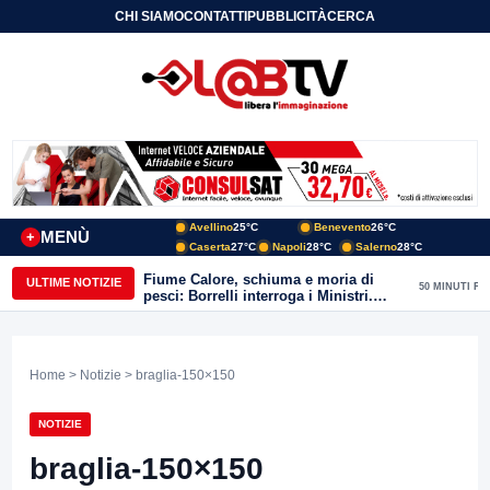
CHI SIAMO
CONTATTI
PUBBLICITÀ
CERCA
Avellino
25°C
Benevento
26°C
MENÙ
+
Caserta
27°C
Napoli
28°C
Salerno
28°C
Fiume Calore, schiuma e moria di
ULTIME NOTIZIE
50 MINUTI FA
pesci: Borrelli interroga i Ministri.
“Benevento paga l’assenza del
depuratore
Home
>
Notizie
> braglia-150×150
NOTIZIE
braglia-150×150