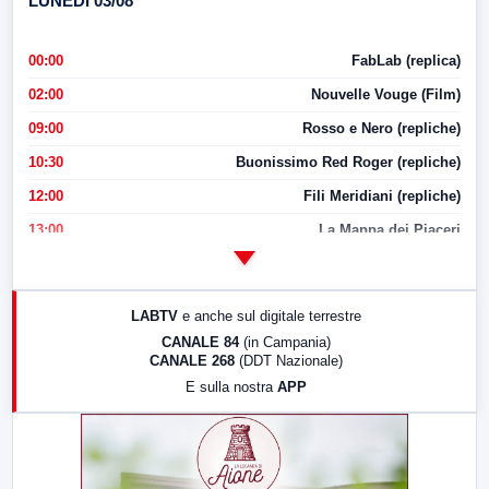
LUNEDI 03/08
00:00
FabLab (replica)
02:00
Nouvelle Vouge (Film)
09:00
Rosso e Nero (repliche)
10:30
Buonissimo Red Roger (repliche)
12:00
Fili Meridiani (repliche)
13:00
La Mappa dei Piaceri
14:00
LabNews
17:00
LabNews (replica)
LABTV
e anche sul digitale terrestre
18:30
Di Faccia e di Profilo (repliche)
CANALE 84
(in Campania)
CANALE 268
(DDT Nazionale)
19:30
LabNews (Diretta)
E sulla nostra
APP
21:00
Free Sport
23:00
LabNews (replica)