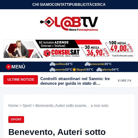
CHI SIAMO
CONTATTI
PUBBLICITÀ
CERCA
Avellino
32°C
Benevento
35°C
MENÙ
+
Caserta
33°C
Napoli
33°C
Salerno
34°C
Controlli straordinari nel Sannio: tre
ULTIME NOTIZIE
8 ORE FA
denunce per guida in stato di
ebbrezza, un arresto e 1.500 kg di
conserve sequestrate
Home
>
Sport
> Benevento, Auteri sotto esame… e non solo
SPORT
Benevento, Auteri sotto