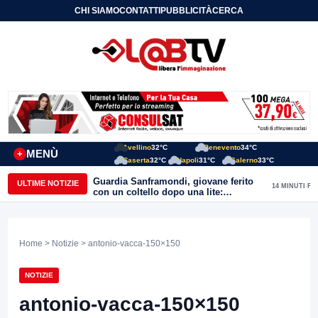
CHI SIAMO
CONTATTI
PUBBLICITÀ
CERCA
Avellino
32°C
Benevento
34°C
MENÙ
+
Caserta
32°C
Napoli
31°C
Salerno
33°C
Guardia Sanframondi, giovane ferito
ULTIME NOTIZIE
14 MINUTI FA
con un coltello dopo una lite:
individuato il presunto autore
Home
>
Notizie
> antonio-vacca-150×150
NOTIZIE
antonio-vacca-150×150