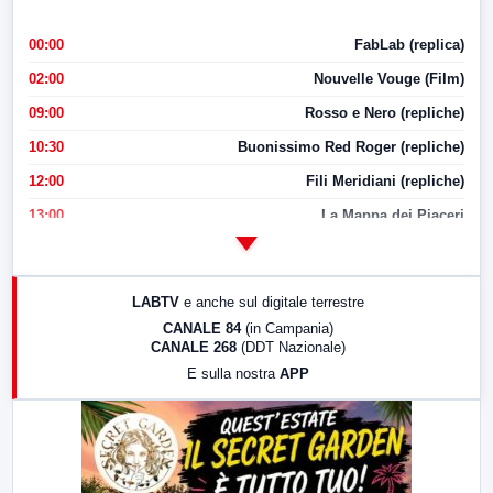
00:00
FabLab (replica)
02:00
Nouvelle Vouge (Film)
09:00
Rosso e Nero (repliche)
10:30
Buonissimo Red Roger (repliche)
12:00
Fili Meridiani (repliche)
13:00
La Mappa dei Piaceri
14:00
LabNews
17:00
LabNews (replica)
LABTV
e anche sul digitale terrestre
18:30
Di Faccia e di Profilo (repliche)
CANALE 84
(in Campania)
CANALE 268
(DDT Nazionale)
19:30
LabNews (Diretta)
E sulla nostra
APP
21:00
Free Sport
23:00
LabNews (replica)