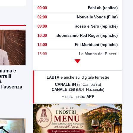
00:00
FabLab (replica)
02:00
Nouvelle Vouge (Film)
09:00
Rosso e Nero (repliche)
10:30
Buonissimo Red Roger (repliche)
12:00
Fili Meridiani (repliche)
13:00
La Mappa dei Piaceri
14:00
LabNews
hiuma e
17:00
LabNews (replica)
rrelli
LABTV
e anche sul digitale terrestre
i.
18:30
Di Faccia e di Profilo (repliche)
CANALE 84
(in Campania)
 l’assenza
CANALE 268
(DDT Nazionale)
19:30
LabNews (Diretta)
E sulla nostra
APP
21:00
Free Sport
23:00
LabNews (replica)