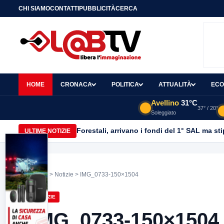
CHI SIAMO
CONTATTI
PUBBLICITÀ
CERCA
HOME
CRONACA
POLITICA
ATTUALITÀ
ECO
Avellino
31°C
37° / 20°
Soleggiato
Forestali, arrivano i fondi del 1° SAL ma st
ULTIME NOTIZIE
Home
>
Notizie
> IMG_0733-150×1504
NOTIZIE
IMG_0733-150×1504