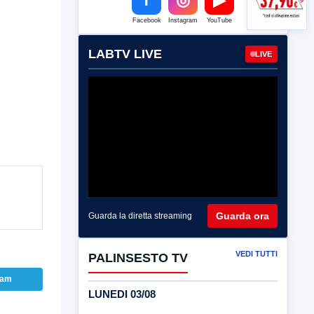
Facebook
Instagram
YouTube
LABTV LIVE
LIVE
Guarda ora
Guarda la diretta streaming
VEDI TUTTI
PALINSESTO TV
ram
LUNEDI 03/08