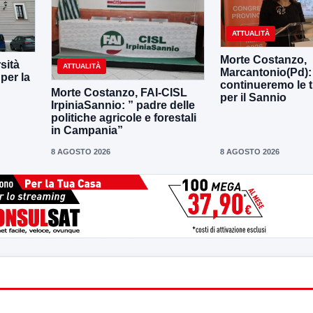
ATTUALITÀ
Morte Costanzo,
sità
ATTUALITÀ
Marcantonio(Pd):
per la
continueremo le t
Morte Costanzo, FAI-CISL
per il Sannio
IrpiniaSannio: ” padre delle
politiche agricole e forestali
in Campania”
8 AGOSTO 2026
8 AGOSTO 2026