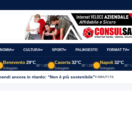
NOMIA
CULTURA
SPORT
PALINSESTO
FORMAT TV
Benevento
29°C
Caserta
32°C
Napoli
32°C
38° / 18°
38° / 23°
36° /
Soleggiato
Soleggiato
Soleggiato
ipendi ancora in ritardo: “Non è più sostenibile”
9 MINUTI FA