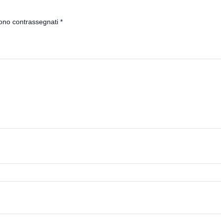
sono contrassegnati
*