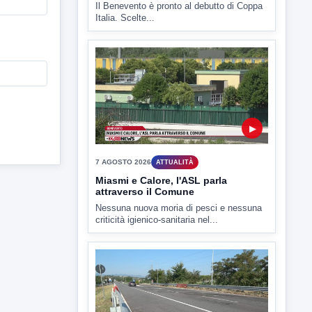
7 AGOSTO 2026
SPORT BENEVENTO
Benevento Calcio: Le scelte di
Floro Flores per il debutto di Coppa
Italia
Il Benevento è pronto al debutto di Coppa
Italia. Scelte...
▶
7 AGOSTO 2026
ATTUALITÀ
Miasmi e Calore, l'ASL parla
attraverso il Comune
Nessuna nuova moria di pesci e nessuna
criticità igienico-sanitaria nel...