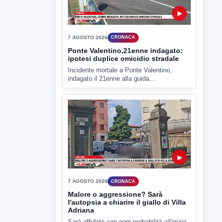
▶
7 AGOSTO 2026
CRONACA
Ponte Valentino,21enne indagato:
ipotesi duplice omicidio stradale
Incidente mortale a Ponte Valentino,
indagato il 21enne alla guida...
▶
7 AGOSTO 2026
CRONACA