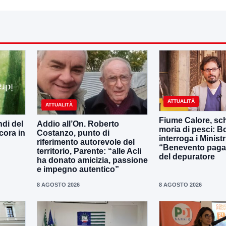
ATTUALITÀ
ATTUALITÀ
Fiume Calore, sc
ndi del
Addio all’On. Roberto
moria di pesci: Bo
cora in
Costanzo, punto di
interroga i Ministr
riferimento autorevole del
“Benevento paga
territorio, Parente: “alle Acli
del depuratore
ha donato amicizia, passione
e impegno autentico”
8 AGOSTO 2026
8 AGOSTO 2026