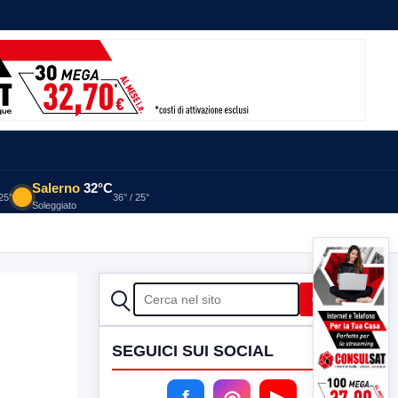
Salerno
32°C
 25°
36° / 25°
Soleggiato
CERCA
Cerca
SEGUICI SUI SOCIAL
f
◎
▶