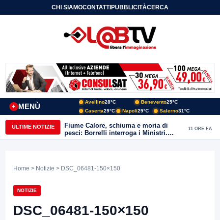
CHI SIAMO
CONTATTI
PUBBLICITÀ
CERCA
Avellino
28°C
Benevento
25°C
MENÙ
+
Caserta
29°C
Napoli
29°C
Salerno
31°C
Fiume Calore, schiuma e moria di
ULTIME NOTIZIE
11 ORE FA
pesci: Borrelli interroga i Ministri.
“Benevento paga l’assenza del
depuratore
Home
>
Notizie
> DSC_06481-150×150
NOTIZIE
DSC_06481-150×150