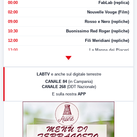
00:00
FabLab (replica)
02:00
Nouvelle Vouge (Film)
09:00
Rosso e Nero (repliche)
10:30
Buonissimo Red Roger (repliche)
12:00
Fili Meridiani (repliche)
13:00
La Mappa dei Piaceri
14:00
LabNews
17:00
LabNews (replica)
LABTV
e anche sul digitale terrestre
18:30
Di Faccia e di Profilo (repliche)
CANALE 84
(in Campania)
CANALE 268
(DDT Nazionale)
19:30
LabNews (Diretta)
E sulla nostra
APP
21:00
Free Sport
23:00
LabNews (replica)