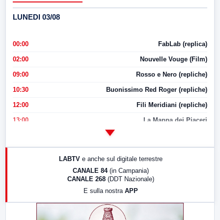
LUNEDI 03/08
00:00
FabLab (replica)
02:00
Nouvelle Vouge (Film)
09:00
Rosso e Nero (repliche)
10:30
Buonissimo Red Roger (repliche)
12:00
Fili Meridiani (repliche)
13:00
La Mappa dei Piaceri
14:00
LabNews
17:00
LabNews (replica)
LABTV
e anche sul digitale terrestre
18:30
Di Faccia e di Profilo (repliche)
CANALE 84
(in Campania)
CANALE 268
(DDT Nazionale)
19:30
LabNews (Diretta)
E sulla nostra
APP
21:00
Free Sport
23:00
LabNews (replica)