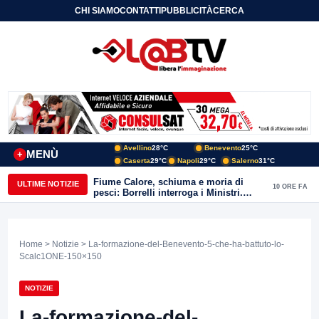
CHI SIAMO
CONTATTI
PUBBLICITÀ
CERCA
Avellino
28°C
Benevento
25°C
MENÙ
+
Caserta
29°C
Napoli
29°C
Salerno
31°C
Fiume Calore, schiuma e moria di
ULTIME NOTIZIE
10 ORE FA
pesci: Borrelli interroga i Ministri.
“Benevento paga l’assenza del
depuratore
Home
>
Notizie
> La-formazione-del-Benevento-5-che-ha-battuto-lo-
Scalc1ONE-150×150
NOTIZIE
La-formazione-del-