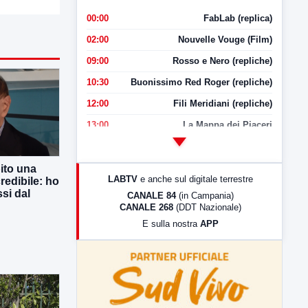
00:00
FabLab (replica)
02:00
Nouvelle Vouge (Film)
09:00
Rosso e Nero (repliche)
10:30
Buonissimo Red Roger (repliche)
12:00
Fili Meridiani (repliche)
13:00
La Mappa dei Piaceri
14:00
LabNews
17:00
LabNews (replica)
ito una
LABTV
e anche sul digitale terrestre
redibile: ho
18:30
Di Faccia e di Profilo (repliche)
si dal
CANALE 84
(in Campania)
CANALE 268
(DDT Nazionale)
19:30
LabNews (Diretta)
E sulla nostra
APP
21:00
Free Sport
23:00
LabNews (replica)