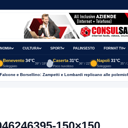
NOMIA
CULTURA
SPORT
PALINSESTO
FORMAT TV
Benevento
34°C
Caserta
31°C
Napoli
31°C
39° / 19°
36° / 22°
35° /
Soleggiato
Poco nuvoloso
Soleggiato
 Falcone e Borsellino: Zampetti e Lombardi replicano alle polemic
046246395-150×150