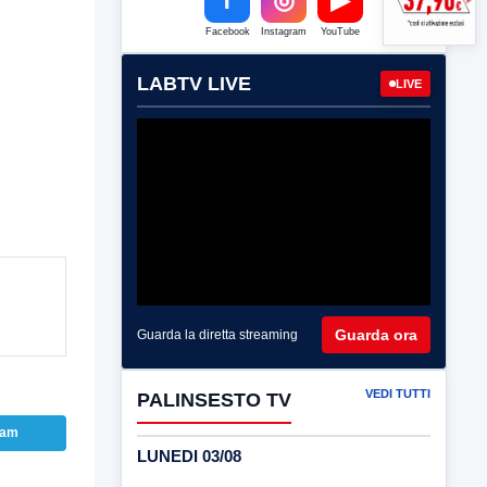
Facebook
Instagram
YouTube
LABTV LIVE
LIVE
Guarda ora
Guarda la diretta streaming
VEDI TUTTI
PALINSESTO TV
ram
LUNEDI 03/08