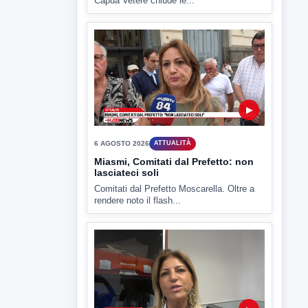
6 AGOSTO 2026
CRONACA
"Sistema Caprio", Procura S.Maria
CV chiede rinvio a giudizio per 54
La Procura della Repubblica di Santa
Capua Vetere chiude le...
▶
6 AGOSTO 2026
ATTUALITÀ
Miasmi, Comitati dal Prefetto: non
lasciateci soli
Comitati dal Prefetto Moscarella. Oltre a
rendere noto il flash...