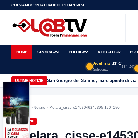
CHI SIAMO
CONTATTI
PUBBLICITÀ
CERCA
HOME
CRONACA
POLITICA
ATTUALITÀ
ECO
Avellino
31°C
38° / 20°
Soleggiato
San Giorgio del Sannio, marciapiede di via
ULTIME NOTIZIE
Home
>
Notizie
> Melara_cisse-e1453046246395-150×150
NOTIZIE
Melara_cisse-e1453