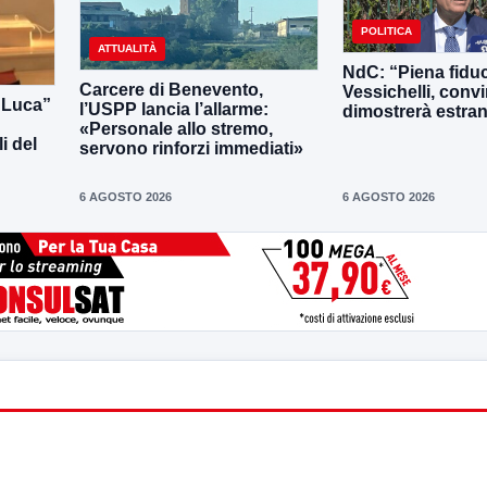
POLITICA
ATTUALITÀ
NdC: “Piena fiduc
Carcere di Benevento,
Vessichelli, convi
i Luca”
l’USPP lancia l’allarme:
dimostrerà estrane
«Personale allo stremo,
i del
servono rinforzi immediati»
6 AGOSTO 2026
6 AGOSTO 2026