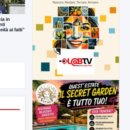
ia in
nti
ità ai fatti”