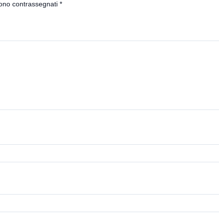
sono contrassegnati
*