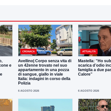
CRONACA
ATTUALITÀ
o,
Avellino| Corpo senza vita di
Mastella: “Ho sub
cone e
un 42enne trovato nel suo
scarica d’odio inc
appartamento in una pozza
famiglia a due pas
le
di sangue, giallo in viale
Calore”
Italia: indagini in corso della
Polizia
6 AGOSTO 2026
6 AGOSTO 2026