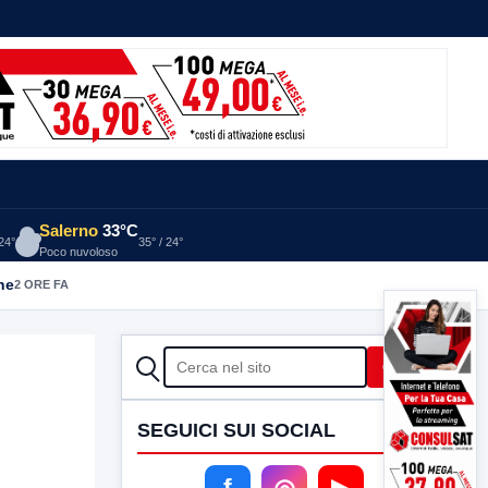
Salerno
33°C
 24°
35° / 24°
Poco nuvoloso
he
2 ORE FA
CERCA
Cerca
SEGUICI SUI SOCIAL
f
◎
▶