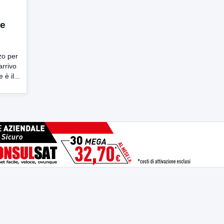
ne
zo per
arrivo
è il...