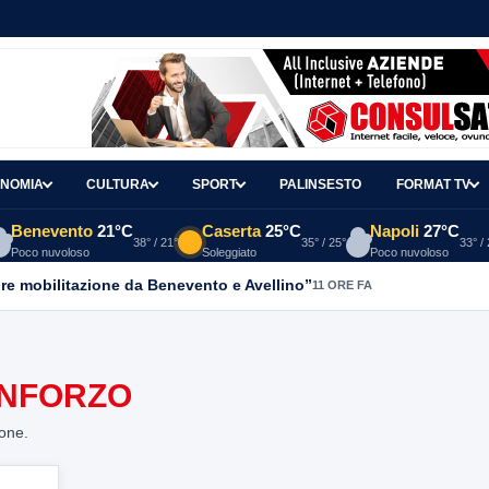
NOMIA
CULTURA
SPORT
PALINSESTO
FORMAT TV
Benevento
21°C
Caserta
25°C
Napoli
27°C
38° / 21°
35° / 25°
33° /
Poco nuvoloso
Soleggiato
Poco nuvoloso
re mobilitazione da Benevento e Avellino”
11 ORE FA
INFORZO
ione.