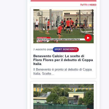
7 AGOSTO 2026
SPORT BENEVENTO
Benevento Calcio: Le scelte di
Floro Flores per il debutto di Coppa
Italia
Il Benevento è pronto al debutto di Coppa
Italia. Scelte...
▶
7 AGOSTO 2026
ATTUALITÀ
Miasmi e Calore, l'ASL parla
attraverso il Comune
Nessuna nuova moria di pesci e nessuna
criticità igienico-sanitaria nel...