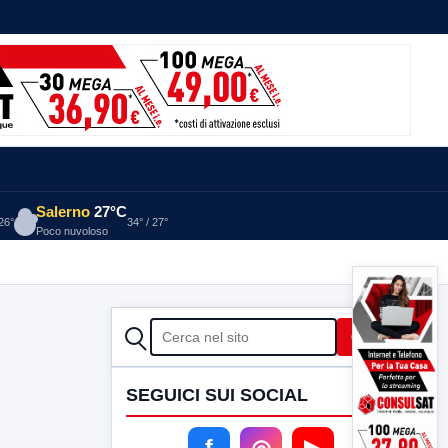
Salerno
27°C
 26°
34° / 27°
Poco nuvoloso
CERCA
Cerca
SEGUICI SUI SOCIAL
f
◎
▶