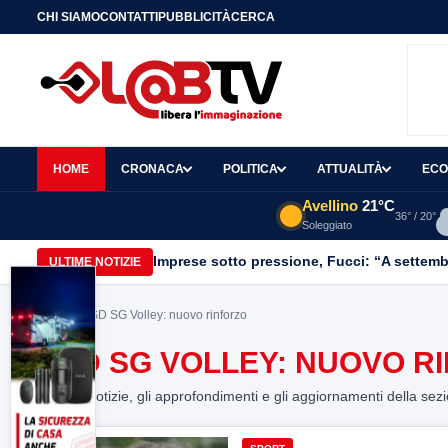
CHI SIAMO
CONTATTI
PUBBLICITÀ
CERCA
HOME
CRONACA
POLITICA
ATTUALITÀ
ECO
Avellino
21°C
36° / 20°
Soleggiato
Imprese sotto pressione, Fucci: “A settemb
ULTIME NOTIZIE
Home
> ASD SG Volley: nuovo rinforzo
ASD SG VOLLEY: NUOVO R
Tutte le notizie, gli approfondimenti e gli aggiornamenti della sez