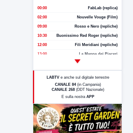
00:00
FabLab (replica)
02:00
Nouvelle Vouge (Film)
09:00
Rosso e Nero (repliche)
10:30
Buonissimo Red Roger (repliche)
12:00
Fili Meridiani (repliche)
13:00
La Mappa dei Piaceri
14:00
LabNews
17:00
LabNews (replica)
LABTV
e anche sul digitale terrestre
18:30
Di Faccia e di Profilo (repliche)
CANALE 84
(in Campania)
CANALE 268
(DDT Nazionale)
19:30
LabNews (Diretta)
E sulla nostra
APP
21:00
Free Sport
23:00
LabNews (replica)