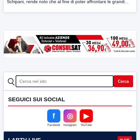
Schipani, rende noto che al fine di poter affrontare le grandi...
CERCA
Cerca
SEGUICI SUI SOCIAL
f
◎
▶
Facebook
Instagram
YouTube
LIVE