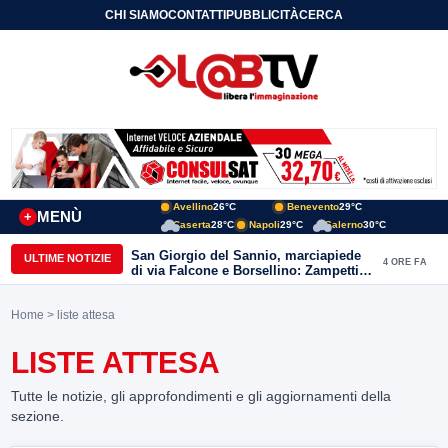
CHI SIAMO
CONTATTI
PUBBLICITÀ
CERCA
Avellino
26°C
Benevento
29°C
MENÙ
+
Caserta
28°C
Napoli
29°C
Salerno
30°C
San Giorgio del Sannio, marciapiede
ULTIME NOTIZIE
4 ORE FA
di via Falcone e Borsellino: Zampetti e
Lombardi replicano alle polemiche
Home
> liste attesa
LISTE ATTESA
Tutte le notizie, gli approfondimenti e gli aggiornamenti della
sezione.