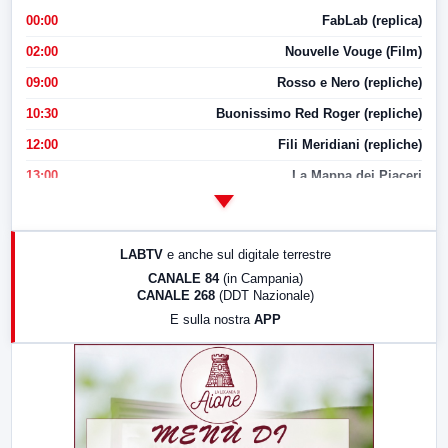
00:00
FabLab (replica)
02:00
Nouvelle Vouge (Film)
09:00
Rosso e Nero (repliche)
10:30
Buonissimo Red Roger (repliche)
12:00
Fili Meridiani (repliche)
13:00
La Mappa dei Piaceri
14:00
LabNews
17:00
LabNews (replica)
LABTV
e anche sul digitale terrestre
18:30
Di Faccia e di Profilo (repliche)
CANALE 84
(in Campania)
CANALE 268
(DDT Nazionale)
19:30
LabNews (Diretta)
E sulla nostra
APP
21:00
Free Sport
23:00
LabNews (replica)