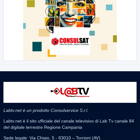
Labtv.net è un prodotto Consulservice S.r.l.
Labtv.net è il sito ufficiale del canale televisivo di Lab Tv canale 84
del digitale terrestre Regione Campania
Sede legale: Via Chiaio, 5 - 83010 – Torrioni (AV)