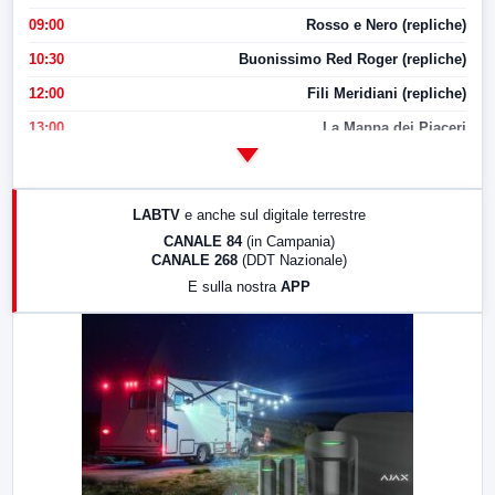
09:00
Rosso e Nero (repliche)
10:30
Buonissimo Red Roger (repliche)
12:00
Fili Meridiani (repliche)
13:00
La Mappa dei Piaceri
14:00
LabNews
17:00
LabNews (replica)
LABTV
e anche sul digitale terrestre
18:30
Di Faccia e di Profilo (repliche)
CANALE 84
(in Campania)
CANALE 268
(DDT Nazionale)
19:30
LabNews (Diretta)
E sulla nostra
APP
21:00
Free Sport
23:00
LabNews (replica)