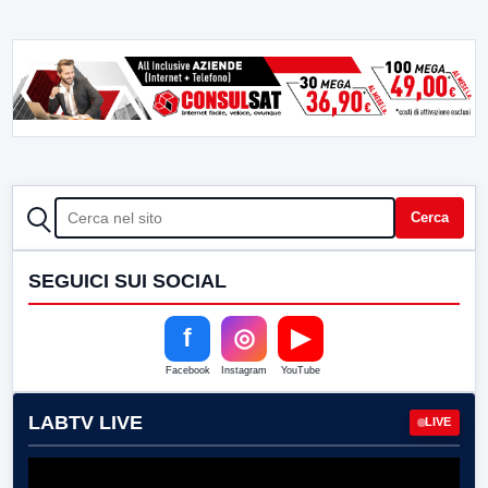
CERCA
Cerca
SEGUICI SUI SOCIAL
f
◎
▶
Facebook
Instagram
YouTube
LABTV LIVE
LIVE