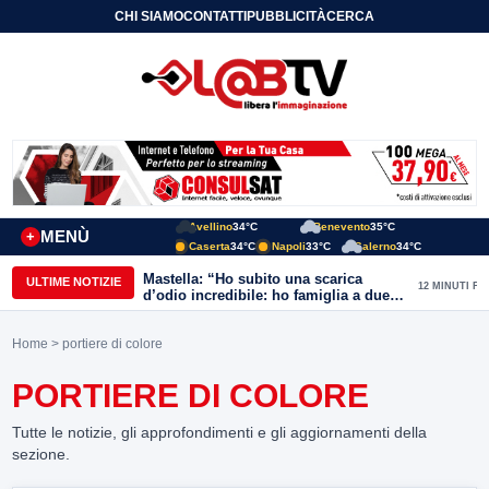
CHI SIAMO
CONTATTI
PUBBLICITÀ
CERCA
Avellino
34°C
Benevento
35°C
MENÙ
+
Caserta
34°C
Napoli
33°C
Salerno
34°C
Mastella: “Ho subito una scarica
ULTIME NOTIZIE
12 MINUTI FA
d’odio incredibile: ho famiglia a due
passi dal Calore”
Home
> portiere di colore
PORTIERE DI COLORE
Tutte le notizie, gli approfondimenti e gli aggiornamenti della
sezione.