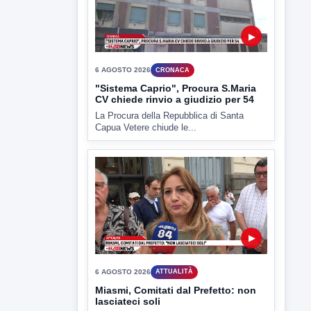
▶
6 AGOSTO 2026
CRONACA
"Sistema Caprio", Procura S.Maria
CV chiede rinvio a giudizio per 54
La Procura della Repubblica di Santa
Capua Vetere chiude le...
▶
6 AGOSTO 2026
ATTUALITÀ
Miasmi, Comitati dal Prefetto: non
lasciateci soli