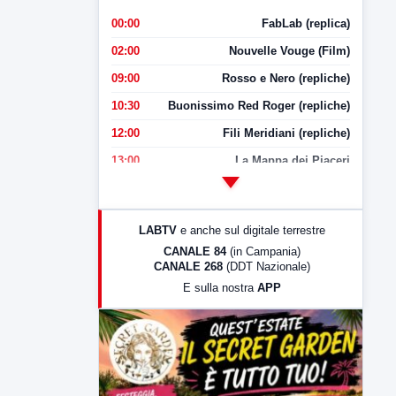
00:00
FabLab (replica)
02:00
Nouvelle Vouge (Film)
09:00
Rosso e Nero (repliche)
10:30
Buonissimo Red Roger (repliche)
12:00
Fili Meridiani (repliche)
13:00
La Mappa dei Piaceri
14:00
LabNews
17:00
LabNews (replica)
LABTV
e anche sul digitale terrestre
18:30
Di Faccia e di Profilo (repliche)
CANALE 84
(in Campania)
CANALE 268
(DDT Nazionale)
19:30
LabNews (Diretta)
E sulla nostra
APP
21:00
Free Sport
23:00
LabNews (replica)