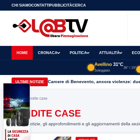
CHI SIAMO
CONTATTI
PUBBLICITÀ
CERCA
HOME
CRONACA
POLITICA
ATTUALITÀ
ECO
Avellino
31°C
36° / 19°
Soleggiato
Carcere di Benevento, ancora violenze: due 
ULTIME NOTIZIE
Home
> vendite case
VENDITE CASE
Tutte le notizie, gli approfondimenti e gli aggiornamenti della sez