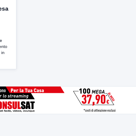
resa
se
ento
 in