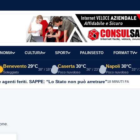
NOMIA
CULTURA
SPORT
PALINSESTO
FORMAT TV
Benevento
29°C
Caserta
30°C
Napoli
30°C
38° / 18°
36° / 23°
33° /
Soleggiato
Poco nuvoloso
Poco nuvoloso
agenti feriti. SAPPE: “Lo Stato non può arretrare”
18 MINUTI FA
ione.