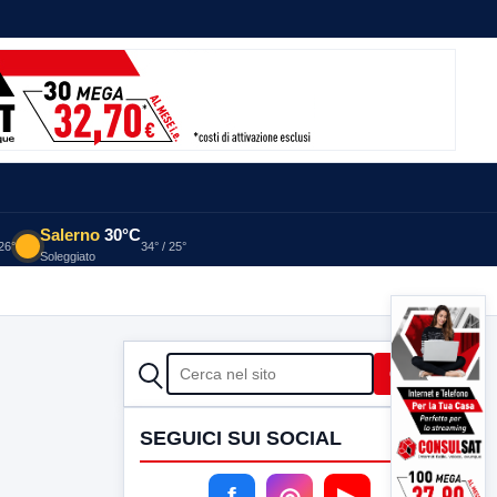
Salerno
30°C
 26°
34° / 25°
Soleggiato
CERCA
Cerca
SEGUICI SUI SOCIAL
f
◎
▶