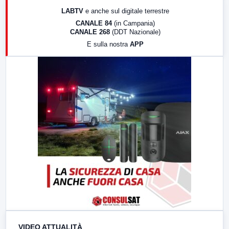
17:00
LabNews (replica)
LABTV
e anche sul digitale terrestre
18:30
Di Faccia e di Profilo (repliche)
CANALE 84
(in Campania)
CANALE 268
(DDT Nazionale)
19:30
LabNews (Diretta)
E sulla nostra
APP
21:00
Free Sport
23:00
LabNews (replica)
VIDEO ATTUALITÀ