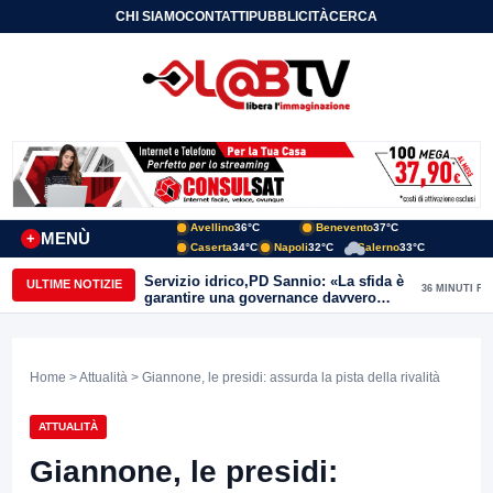
CHI SIAMO
CONTATTI
PUBBLICITÀ
CERCA
Avellino
36°C
Benevento
37°C
MENÙ
+
Caserta
34°C
Napoli
32°C
Salerno
33°C
Servizio idrico,PD Sannio: «La sfida è
ULTIME NOTIZIE
36 MINUTI FA
garantire una governance davvero
pubblica»
Home
>
Attualità
> Giannone, le presidi: assurda la pista della rivalità
ATTUALITÀ
Giannone, le presidi: