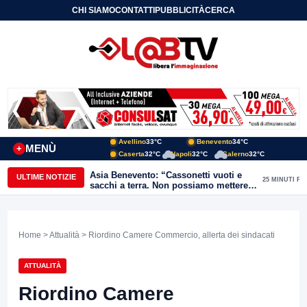
CHI SIAMO
CONTATTI
PUBBLICITÀ
CERCA
Avellino
33°C
Benevento
34°C
MENÙ
+
Caserta
32°C
Napoli
32°C
Salerno
32°C
Asia Benevento: “Cassonetti vuoti e
ULTIME NOTIZIE
25 MINUTI FA
sacchi a terra. Non possiamo mettere
una toppa alla mancanza di rispetto”
Home
>
Attualità
> Riordino Camere Commercio, allerta dei sindacati
ATTUALITÀ
Riordino Camere