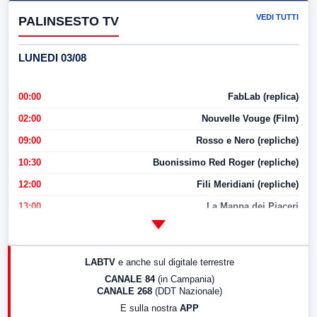
VEDI TUTTI
PALINSESTO TV
LUNEDI 03/08
00:00
FabLab (replica)
02:00
Nouvelle Vouge (Film)
09:00
Rosso e Nero (repliche)
10:30
Buonissimo Red Roger (repliche)
12:00
Fili Meridiani (repliche)
13:00
La Mappa dei Piaceri
14:00
LabNews
17:00
LabNews (replica)
LABTV
e anche sul digitale terrestre
18:30
Di Faccia e di Profilo (repliche)
CANALE 84
(in Campania)
CANALE 268
(DDT Nazionale)
19:30
LabNews (Diretta)
E sulla nostra
APP
21:00
Free Sport