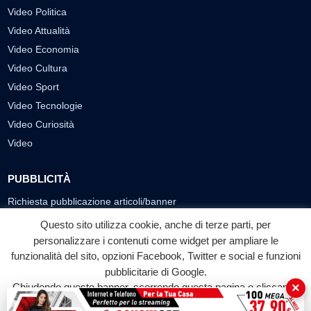
Video Politica
Video Attualità
Video Economia
Video Cultura
Video Sport
Video Tecnologie
Video Curiosità
Video
PUBBLICITÀ
Richiesta pubblicazione articoli/banner
Questo sito utilizza cookie, anche di terze parti, per
SEGUICI SUI SOCIAL
personalizzare i contenuti come widget per ampliare le
funzionalità del sito, opzioni Facebook, Twitter e social e funzioni
f
◎
▶
pubblicitarie di Google.
Facebook
Instagram
YouTube
×
Chiudendo questo banner, scorrendo questa pagina o cliccando
su qualunque suo elemento acconsenti all'uso dei cookie.