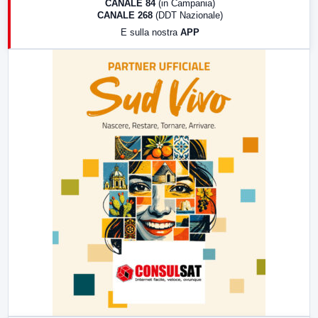
CANALE 84
(in Campania)
CANALE 268
(DDT Nazionale)
19:30
LabNews (Diretta)
E sulla nostra
APP
21:00
Free Sport
23:00
LabNews (replica)