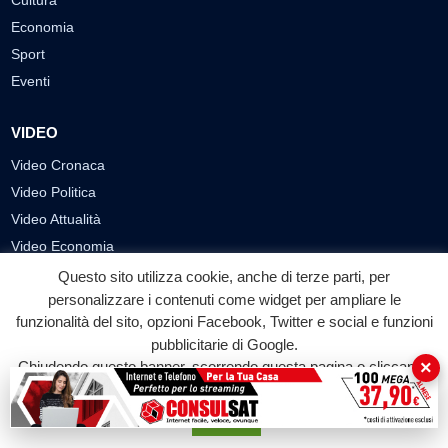
Cultura
Economia
Sport
Eventi
VIDEO
Video Cronaca
Video Politica
Video Attualità
Video Economia
Video Cultura
Questo sito utilizza cookie, anche di terze parti, per
personalizzare i contenuti come widget per ampliare le
Video Sport
funzionalità del sito, opzioni Facebook, Twitter e social e funzioni
Video Tecnologie
pubblicitarie di Google.
Video Curiosità
×
Chiudendo questo banner, scorrendo questa pagina o cliccando
Video
su qualunque suo elemento acconsenti all'uso dei cookie.
Accetta
PUBBLICITÀ