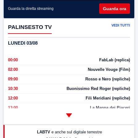
Guarda ora
Guarda la diretta streaming
VEDI TUTTI
PALINSESTO TV
LUNEDI 03/08
00:00
FabLab (replica)
02:00
Nouvelle Vouge (Film)
09:00
Rosso e Nero (repliche)
10:30
Buonissimo Red Roger (repliche)
12:00
Fili Meridiani (repliche)
13:00
La Mappa dei Piaceri
14:00
LabNews
17:00
LabNews (replica)
LABTV
e anche sul digitale terrestre
18:30
Di Faccia e di Profilo (repliche)