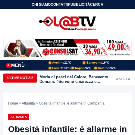
CHI SIAMO
CONTATTI
PUBBLICITÀ
CERCA
Avellino
21°C
Benevento
19°C
MENÙ
+
Caserta
23°C
Napoli
25°C
Salerno
25°C
Moria di pesci nel Calore, Benevento
ULTIME NOTIZIE
11 ORE FA
Domani: “Servono chiarezza e
approfondimenti sulla gestione
ambientale”
Home
>
Attualità
> Obesità infantile: è allarme in Campania
ATTUALITÀ
Obesità infantile: è allarme in