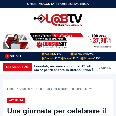
CHI SIAMO
CONTATTI
PUBBLICITÀ
CERCA
Avellino
31°C
Benevento
29°C
MENÙ
+
Caserta
32°C
Napoli
32°C
Salerno
32°C
Forestali, arrivano i fondi del 1° SAL
ULTIME NOTIZIE
1 ORA FA
ma stipendi ancora in ritardo: “Non è
più sostenibile”
Home
>
Attualità
> Una giornata per celebrare il mondo Down
ATTUALITÀ
Una giornata per celebrare il