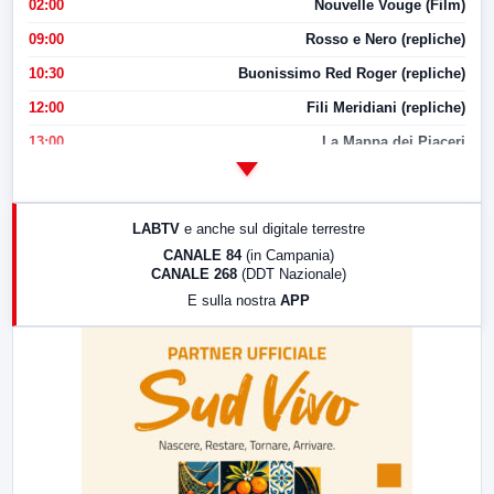
02:00
Nouvelle Vouge (Film)
09:00
Rosso e Nero (repliche)
10:30
Buonissimo Red Roger (repliche)
12:00
Fili Meridiani (repliche)
13:00
La Mappa dei Piaceri
14:00
LabNews
17:00
LabNews (replica)
LABTV
e anche sul digitale terrestre
18:30
Di Faccia e di Profilo (repliche)
CANALE 84
(in Campania)
CANALE 268
(DDT Nazionale)
19:30
LabNews (Diretta)
E sulla nostra
APP
21:00
Free Sport
23:00
LabNews (replica)