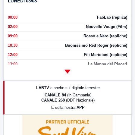
LUNEDI 03/08
00:00
FabLab (replica)
02:00
Nouvelle Vouge (Film)
09:00
Rosso e Nero (repliche)
10:30
Buonissimo Red Roger (repliche)
12:00
Fili Meridiani (repliche)
13:00
La Mappa dei Piaceri
14:00
LabNews
17:00
LabNews (replica)
LABTV
e anche sul digitale terrestre
18:30
Di Faccia e di Profilo (repliche)
CANALE 84
(in Campania)
CANALE 268
(DDT Nazionale)
19:30
LabNews (Diretta)
E sulla nostra
APP
21:00
Free Sport
23:00
LabNews (replica)