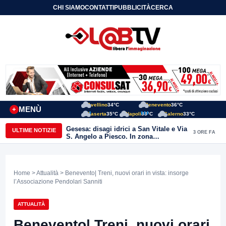
CHI SIAMO
CONTATTI
PUBBLICITÀ
CERCA
Avellino
34°C
Benevento
36°C
MENÙ
+
Caserta
35°C
Napoli
33°C
Salerno
33°C
Gesesa: disagi idrici a San Vitale e Via
ULTIME NOTIZIE
3 ORE FA
S. Angelo a Piesco. In zona
posizionata l’autobotte
Home
>
Attualità
> Benevento| Treni, nuovi orari in vista: insorge
l’Associazione Pendolari Sanniti
ATTUALITÀ
Benevento| Treni, nuovi orari