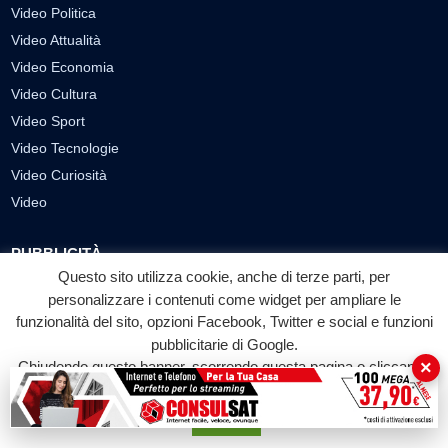
Video Politica
Video Attualità
Video Economia
Video Cultura
Video Sport
Video Tecnologie
Video Curiosità
Video
PUBBLICITÀ
Questo sito utilizza cookie, anche di terze parti, per
Richiesta pubblicazione articoli/banner
personalizzare i contenuti come widget per ampliare le
funzionalità del sito, opzioni Facebook, Twitter e social e funzioni
SEGUICI SUI SOCIAL
pubblicitarie di Google.
f
◎
▶
×
Chiudendo questo banner, scorrendo questa pagina o cliccando
su qualunque suo elemento acconsenti all'uso dei cookie.
Facebook
Instagram
YouTube
Accetta