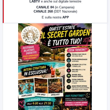
LABTV
e anche sul digitale terrestre
18:30
Di Faccia e di Profilo (repliche)
CANALE 84
(in Campania)
CANALE 268
(DDT Nazionale)
19:30
LabNews (Diretta)
E sulla nostra
APP
21:00
Free Sport
23:00
LabNews (replica)