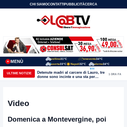
CHI SIAMO
CONTATTI
PUBBLICITÀ
CERCA
Avellino
31°C
Benevento
34°C
MENÙ
+
Caserta
33°C
Napoli
32°C
Salerno
34°C
Detenute madri al carcere di Lauro, tre
ULTIME NOTIZIE
1 ORA FA
donne sono incinte e una sta per
partorire. Ciambriello: Un bambino
non può avere il carcere come primo
orizzonte di vita
Video
Domenica a Montevergine, poi