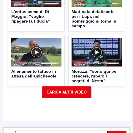
L'entusiasmo di Di
Mattinata defaticante
Maggio: "voglio
per i Lupi, nel
ripagare la fiducia"
pomeriggio si torna in
campo
Allenamento tattico in
Moruzzi: "sono qui per
attesa dell'amichevole
crescere, ruberò i
segreti di Nesta"