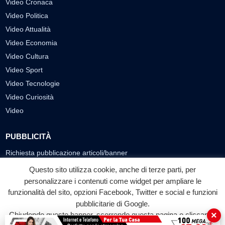
Video Cronaca
Video Politica
Video Attualità
Video Economia
Video Cultura
Video Sport
Video Tecnologie
Video Curiosità
Video
PUBBLICITÀ
Richiesta pubblicazione articoli/banner
Questo sito utilizza cookie, anche di terze parti, per
SEGUICI SUI SOCIAL
personalizzare i contenuti come widget per ampliare le
f
◎
▶
funzionalità del sito, opzioni Facebook, Twitter e social e funzioni
pubblicitarie di Google.
Facebook
Instagram
YouTube
×
Chiudendo questo banner, scorrendo questa pagina o cliccando