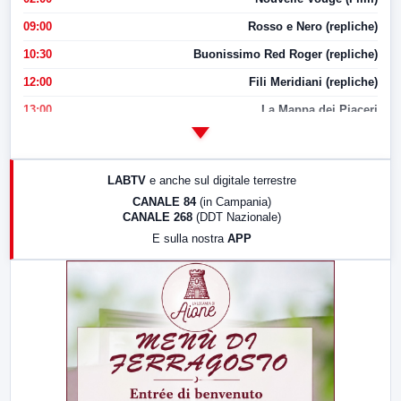
09:00
Rosso e Nero (repliche)
10:30
Buonissimo Red Roger (repliche)
12:00
Fili Meridiani (repliche)
13:00
La Mappa dei Piaceri
14:00
LabNews
17:00
LabNews (replica)
LABTV
e anche sul digitale terrestre
18:30
Di Faccia e di Profilo (repliche)
CANALE 84
(in Campania)
CANALE 268
(DDT Nazionale)
19:30
LabNews (Diretta)
E sulla nostra
APP
21:00
Free Sport
23:00
LabNews (replica)