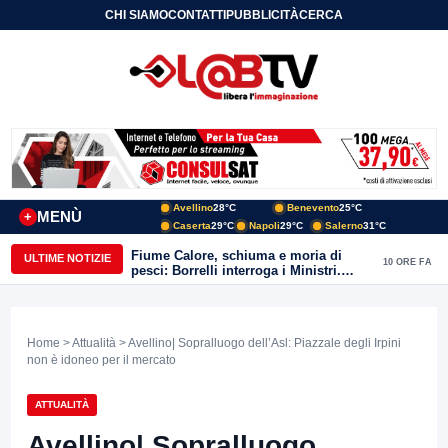
CHI SIAMO
CONTATTI
PUBBLICITÀ
CERCA
Avellino
28°C
Benevento
25°C
MENÙ
+
Caserta
29°C
Napoli
29°C
Salerno
31°C
Fiume Calore, schiuma e moria di
ULTIME NOTIZIE
10 ORE FA
pesci: Borrelli interroga i Ministri.
“Benevento paga l’assenza del
depuratore
Home
>
Attualità
> Avellino| Sopralluogo dell’Asl: Piazzale degli Irpini
non è idoneo per il mercato
ATTUALITÀ
Avellino| Sopralluogo