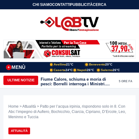
CHI SIAMO
CONTATTI
PUBBLICITÀ
CERCA
Avellino
21°C
Benevento
20°C
MENÙ
+
Caserta
24°C
Napoli
26°C
Salerno
26°C
Fiume Calore, schiuma e moria di
ULTIME NOTIZIE
5 ORE FA
pesci: Borrelli interroga i Ministri.
“Benevento paga l’assenza del
depuratore
Home
>
Attualità
> Patto per l’acqua irpinia, rispondono solo in 8. Con
Abc l’impegno di Aufiero, Bochicchio, Ciarcia, Cipriano, D’Ercole, Leo,
Meninno e Tuccia
ATTUALITÀ