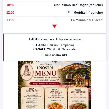
10:30
Buonissimo Red Roger (repliche)
12:00
Fili Meridiani (repliche)
13:00
La Mappa dei Piaceri
14:00
LabNews
17:00
LabNews (replica)
LABTV
e anche sul digitale terrestre
18:30
Di Faccia e di Profilo (repliche)
CANALE 84
(in Campania)
CANALE 268
(DDT Nazionale)
19:30
LabNews (Diretta)
E sulla nostra
APP
21:00
Free Sport
23:00
LabNews (replica)