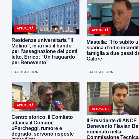
ATTUALITÀ
ATTUALITÀ
Residenza universitaria “Il
Mastella: “Ho subito 
Molino”, in arrivo il bando
scarica d’odio incredib
per l’assegnazione dei posti
famiglia a due passi d
letto. Errico: “Un traguardo
Calore”
per Benevento”
6 AGOSTO 2026
6 AGOSTO 2026
ATTUALITÀ
ATTUALITÀ
Centro storico, il Comitato
Il Presidente di ANCE
attacca il Comune:
Benevento Flavian Bas
«Parcheggi, rumore e
nominato nella
degrado, servono risposte
Commissione Tecnica