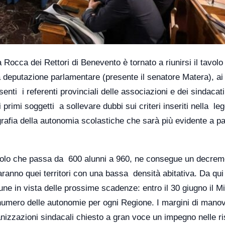
 Rocca dei Rettori di Benevento è tornato a riunirsi il tavolo
 deputazione parlamentare (presente il senatore Matera), ai
senti i referenti provinciali delle associazioni e dei sindacati
 primi soggetti a sollevare dubbi sui criteri inseriti nella leg
afia della autonomia scolastiche che sarà più evidente a pa
calcolo che passa da 600 alunni a 960, ne consegue un decrem
anno quei territori con una bassa densità abitativa. Da qui
une in vista delle prossime scadenze: entro il 30 giugno il Mi
il numero delle autonomie per ogni Regione. I margini di mano
ganizzazioni sindacali chiesto a gran voce un impegno nelle ri