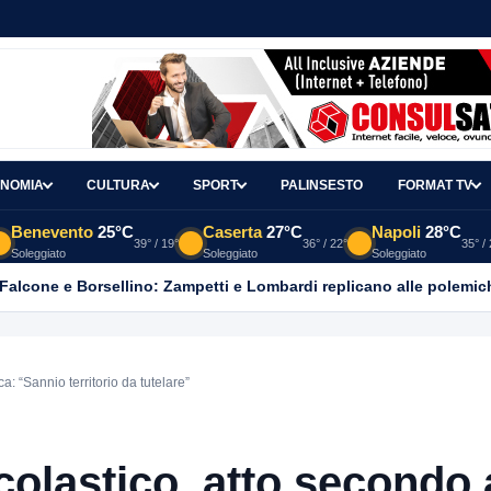
NOMIA
CULTURA
SPORT
PALINSESTO
FORMAT TV
Benevento
25°C
Caserta
27°C
Napoli
28°C
39° / 19°
36° / 22°
35° /
Soleggiato
Soleggiato
Soleggiato
 Falcone e Borsellino: Zampetti e Lombardi replicano alle polemic
 “Sannio territorio da tutelare”
lastico, atto secondo a