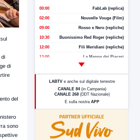
00:00
FabLab (replica)
02:00
Nouvelle Vouge (Film)
09:00
Rosso e Nero (repliche)
10:30
Buonissimo Red Roger (repliche)
 sul
12:00
Fili Meridiani (repliche)
 di
13:00
La Mappa dei Piaceri
ge di
14:00
LabNews
rtire
17:00
LabNews (replica)
LABTV
e anche sul digitale terrestre
18:30
Di Faccia e di Profilo (repliche)
CANALE 84
(in Campania)
CANALE 268
(DDT Nazionale)
19:30
LabNews (Diretta)
ento del
E sulla nostra
APP
21:00
Free Sport
23:00
LabNews (replica)
nistero
vra sono
spettive