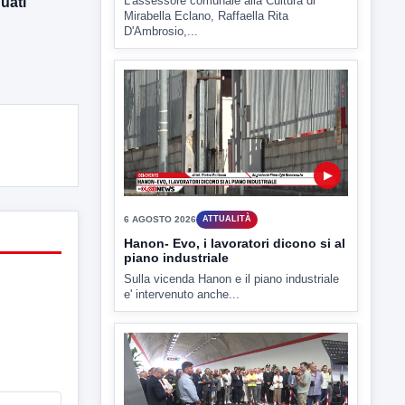
uati”
6 AGOSTO 2026
ATTUALITÀ
Tirata del Carro ancora in forse,
D'Ambrosio: continuiamo a lavorare
L'assessore comunale alla Cultura di
Mirabella Eclano, Raffaella Rita
D'Ambrosio,...
▶
6 AGOSTO 2026
ATTUALITÀ
Hanon- Evo, i lavoratori dicono si al
piano industriale
Sulla vicenda Hanon e il piano industriale
e' intervenuto anche...