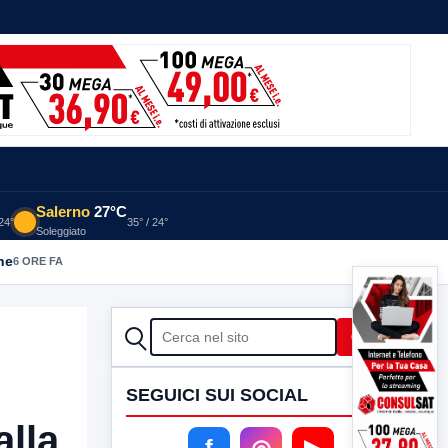
Salerno
27°C
 24°
35° / 24°
Soleggiato
he
6 ORE FA
CERCA
Cerca
SEGUICI SUI SOCIAL
lla
f
◎
▶