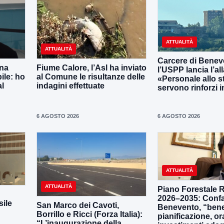
ATTUALITÀ
ATTUALITÀ
Carcere di Benev
una
Fiume Calore, l’Asl ha inviato
l’USPP lancia l’al
ile: ho
al Comune le risultanze delle
«Personale allo s
al
indagini effettuate
servono rinforzi 
6 AGOSTO 2026
6 AGOSTO 2026
ATTUALITÀ
ATTUALITÀ
Piano Forestale 
2026–2035: Confa
ile
San Marco dei Cavoti,
Benevento, “bene
Borrillo e Ricci (Forza Italia):
pianificazione, o
“L’inaugurazione della