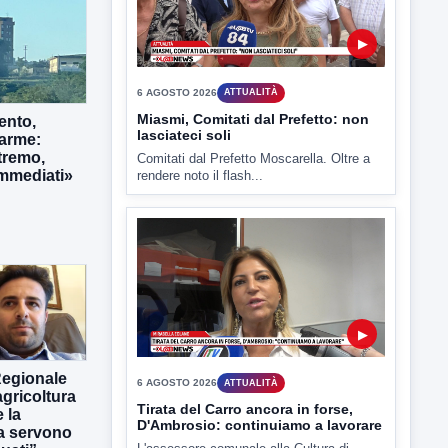
▶
ento,
larme:
tremo,
6 AGOSTO 2026
ATTUALITÀ
immediati»
Miasmi, Comitati dal Prefetto: non
lasciateci soli
Comitati dal Prefetto Moscarella. Oltre a
rendere noto il flash...
Regionale
gricoltura
▶
 la
ra servono