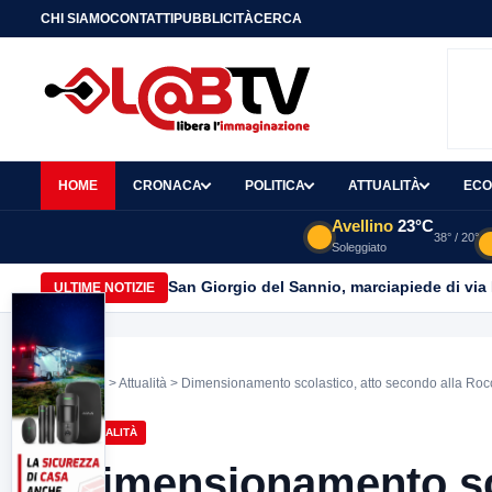
CHI SIAMO
CONTATTI
PUBBLICITÀ
CERCA
HOME
CRONACA
POLITICA
ATTUALITÀ
ECO
Avellino
23°C
38° / 20°
Soleggiato
San Giorgio del Sannio, marciapiede di via
ULTIME NOTIZIE
Home
>
Attualità
> Dimensionamento scolastico, atto secondo alla Rocca:
ATTUALITÀ
Dimensionamento sco