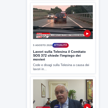
▶
5 AGOSTO 2026
ATTUALITÀ
Lavori sulla Telesina il Comitato
SOS 372 chiede l'impiego dei
movieri
Code e disagi sulla Telesina a causa dei
lavori in...
▶