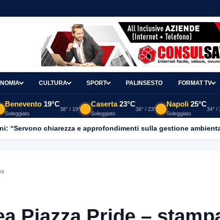
NOMIA
CULTURA
SPORT
PALINSESTO
FORMAT TV
Benevento
19°C
Caserta
23°C
Napoli
25°C
38° / 19°
36° / 23°
34° /
Soleggiato
Soleggiato
Soleggiato
ni: “Servono chiarezza e approfondimenti sulla gestione ambient
pa
a Piazza Pride – stamp