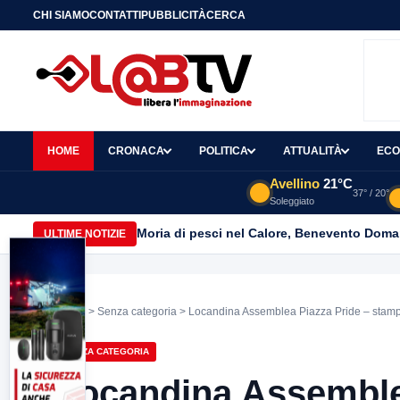
CHI SIAMO
CONTATTI
PUBBLICITÀ
CERCA
HOME
CRONACA
POLITICA
ATTUALITÀ
ECO
Avellino
21°C
37° / 20°
Soleggiato
Moria di pesci nel Calore, Benevento Doma
ULTIME NOTIZIE
Home
>
Senza categoria
> Locandina Assemblea Piazza Pride – stam
SENZA CATEGORIA
Locandina Assemble