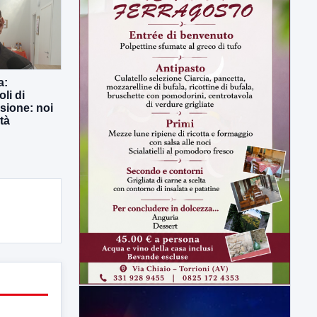
a:
li di
usione: noi
tà