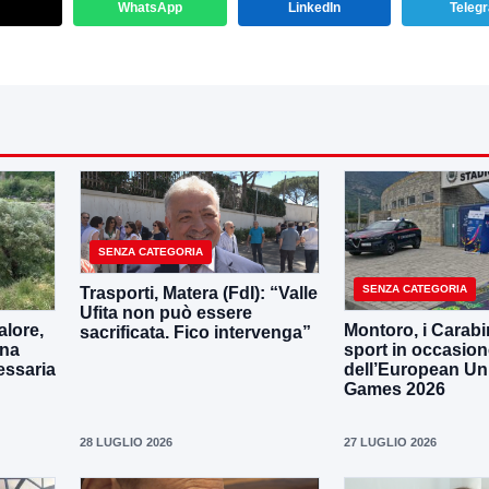
WhatsApp
LinkedIn
Teleg
SENZA CATEGORIA
SENZA CATEGORIA
Trasporti, Matera (FdI): “Valle
Ufita non può essere
lore,
Montoro, i Carabin
sacrificata. Fico intervenga”
una
sport in occasio
essaria
dell’European Uni
Games 2026
28 LUGLIO 2026
27 LUGLIO 2026