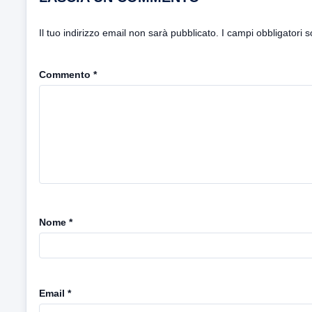
Il tuo indirizzo email non sarà pubblicato.
I campi obbligatori 
Commento
*
Nome
*
Email
*