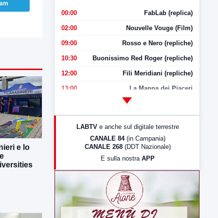
ram
00:00
FabLab (replica)
02:00
Nouvelle Vouge (Film)
09:00
Rosso e Nero (repliche)
10:30
Buonissimo Red Roger (repliche)
12:00
Fili Meridiani (repliche)
13:00
La Mappa dei Piaceri
14:00
LabNews
17:00
LabNews (replica)
LABTV
e anche sul digitale terrestre
18:30
Di Faccia e di Profilo (repliche)
CANALE 84
(in Campania)
CANALE 268
(DDT Nazionale)
ieri e lo
19:30
LabNews (Diretta)
ne
E sulla nostra
APP
21:00
Free Sport
versities
23:00
LabNews (replica)