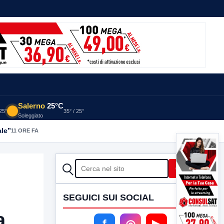
Salerno
25°C
 25°
35° / 25°
Soleggiato
ale”
11 ORE FA
CERCA
Cerca
SEGUICI SUI SOCIAL
a
f
◎
▶