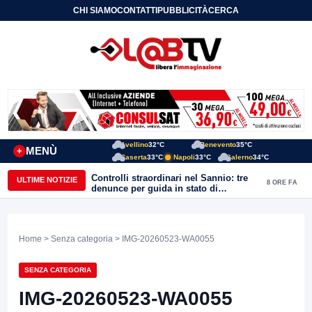
CHI SIAMO
CONTATTI
PUBBLICITÀ
CERCA
Avellino
32°C
Benevento
35°C
MENÙ
+
Caserta
33°C
Napoli
33°C
Salerno
34°C
Controlli straordinari nel Sannio: tre
ULTIME NOTIZIE
8 ORE FA
denunce per guida in stato di
ebbrezza, un arresto e 1.500 kg di
conserve sequestrate
Home
>
Senza categoria
> IMG-20260523-WA0055
SENZA CATEGORIA
IMG-20260523-WA0055