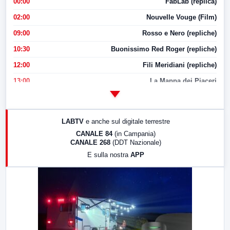
00:00
FabLab (replica)
02:00
Nouvelle Vouge (Film)
09:00
Rosso e Nero (repliche)
10:30
Buonissimo Red Roger (repliche)
12:00
Fili Meridiani (repliche)
13:00
La Mappa dei Piaceri
14:00
LabNews
17:00
LabNews (replica)
LABTV
e anche sul digitale terrestre
18:30
Di Faccia e di Profilo (repliche)
CANALE 84
(in Campania)
CANALE 268
(DDT Nazionale)
19:30
LabNews (Diretta)
E sulla nostra
APP
21:00
Free Sport
23:00
LabNews (replica)