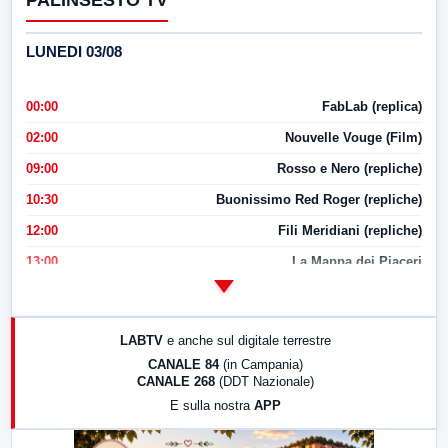
LUNEDI 03/08
00:00
FabLab (replica)
02:00
Nouvelle Vouge (Film)
09:00
Rosso e Nero (repliche)
10:30
Buonissimo Red Roger (repliche)
12:00
Fili Meridiani (repliche)
13:00
La Mappa dei Piaceri
14:00
LabNews
17:00
LabNews (replica)
LABTV
e anche sul digitale terrestre
18:30
Di Faccia e di Profilo (repliche)
CANALE 84
(in Campania)
CANALE 268
(DDT Nazionale)
19:30
LabNews (Diretta)
E sulla nostra
APP
21:00
Free Sport
23:00
LabNews (replica)