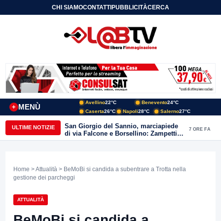
CHI SIAMO
CONTATTI
PUBBLICITÀ
CERCA
Avellino
22°C
Benevento
24°C
MENÙ
+
Caserta
26°C
Napoli
28°C
Salerno
27°C
San Giorgio del Sannio, marciapiede
ULTIME NOTIZIE
7 ORE FA
di via Falcone e Borsellino: Zampetti e
Lombardi replicano alle polemiche
Home
>
Attualità
> BeMoBi si candida a subentrare a Trotta nella
gestione dei parcheggi
ATTUALITÀ
BeMoBi si candida a