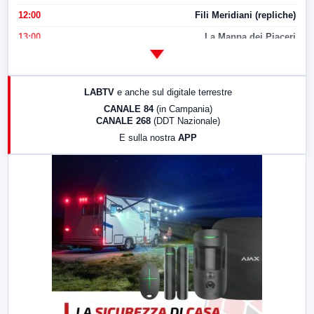
12:00
Fili Meridiani (repliche)
13:00
La Mappa dei Piaceri
14:00
LabNews
17:00
LabNews (replica)
LABTV
e anche sul digitale terrestre
18:30
Di Faccia e di Profilo (repliche)
CANALE 84
(in Campania)
CANALE 268
(DDT Nazionale)
19:30
LabNews (Diretta)
E sulla nostra
APP
21:00
Free Sport
23:00
LabNews (replica)