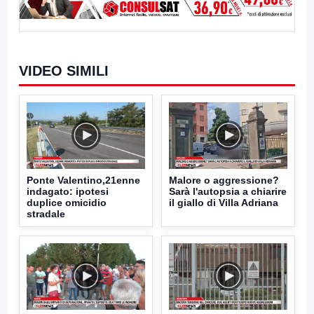
VIDEO SIMILI
Ponte Valentino,21enne
Malore o aggressione?
indagato: ipotesi
Sarà l'autopsia a chiarire
duplice omicidio
il giallo di Villa Adriana
stradale