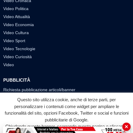
Video Cronaca
Video Politica
Video Attualità
Video Economia
Video Cultura
Video Sport
Video Tecnologie
Video Curiosità
Video
PUBBLICITÀ
Richiesta pubblicazione articoli/banner
Questo sito utilizza cookie, anche di terze parti, per
SEGUICI SUI SOCIAL
personalizzare i contenuti come widget per ampliare le
funzionalità del sito, opzioni Facebook, Twitter e social e funzioni
f
◎
▶
pubblicitarie di Google.
Facebook
Instagram
YouTube
×
Chiudendo questo banner, scorrendo questa pagina o cliccando