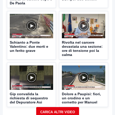
De Paola
Schianto a Ponte
Rivolta nel carcere
Valentino: due morti e
devastata una sezione:
un ferito grave
ore di tensione poi la
calma
Gip convalida la
Dolore a Paupisi: fiori,
richiesta di sequestro
un crodino e un
del Depuratore Asi
cornetto per Manuel