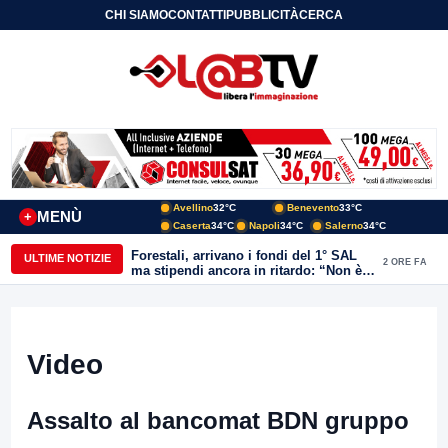
CHI SIAMO
CONTATTI
PUBBLICITÀ
CERCA
Avellino
32°C
Benevento
33°C
MENÙ
+
Caserta
34°C
Napoli
34°C
Salerno
34°C
Forestali, arrivano i fondi del 1° SAL
ULTIME NOTIZIE
2 ORE FA
ma stipendi ancora in ritardo: “Non è
più sostenibile”
Video
Assalto al bancomat BDN gruppo