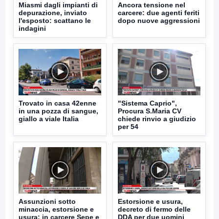
Miasmi dagli impianti di
Ancora tensione nel
depurazione, inviato
carcere: due agenti feriti
l'esposto: scattano le
dopo nuove aggressioni
indagini
Trovato in casa 42enne
"Sistema Caprio",
in una pozza di sangue,
Procura S.Maria CV
giallo a viale Italia
chiede rinvio a giudizio
per 54
Assunzioni sotto
Estorsione e usura,
minaccia, estorsione e
decreto di fermo delle
usura: in carcere Sepe e
DDA per due uomini