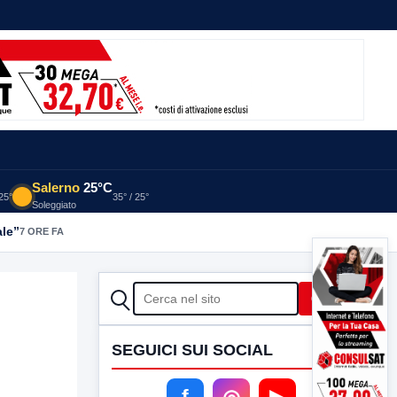
Salerno
25°C
 25°
35° / 25°
Soleggiato
ale”
7 ORE FA
CERCA
Cerca
SEGUICI SUI SOCIAL
f
◎
▶