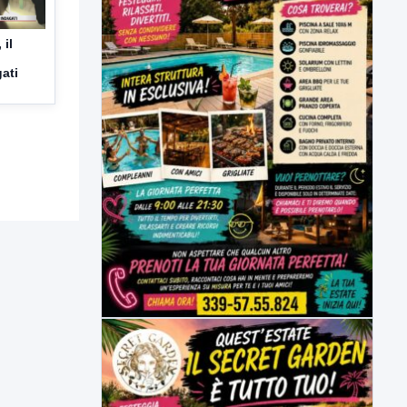
 il
gati