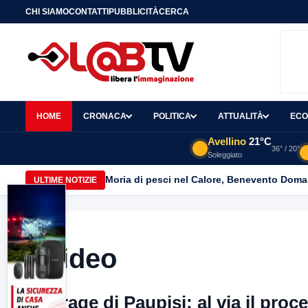
CHI SIAMO
CONTATTI
PUBBLICITÀ
CERCA
HOME
CRONACA
POLITICA
ATTUALITÀ
ECO
Avellino
21°C
36° / 20°
Soleggiato
Moria di pesci nel Calore, Benevento Doma
ULTIME NOTIZIE
Video
Strage di Paupisi: al via il pro