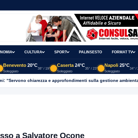
NOMIA
CULTURA
SPORT
PALINSESTO
FORMAT TV
Benevento
20°C
Caserta
24°C
Napoli
25°C
38° / 19°
35° / 23°
34° /
Soleggiato
Soleggiato
Soleggiato
ni: “Servono chiarezza e approfondimenti sulla gestione ambient
cesso a Salvatore Ocone