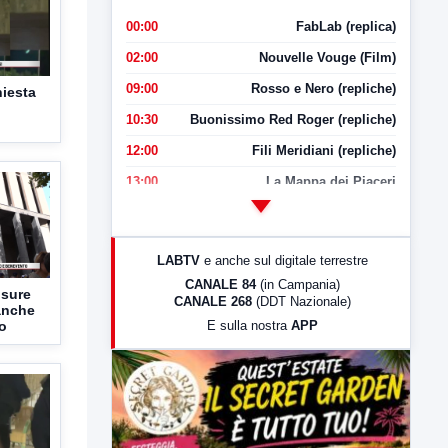
00:00
FabLab (replica)
02:00
Nouvelle Vouge (Film)
09:00
Rosso e Nero (repliche)
hiesta
10:30
Buonissimo Red Roger (repliche)
12:00
Fili Meridiani (repliche)
13:00
La Mappa dei Piaceri
14:00
LabNews
17:00
LabNews (replica)
LABTV
e anche sul digitale terrestre
18:30
Di Faccia e di Profilo (repliche)
CANALE 84
(in Campania)
isure
CANALE 268
(DDT Nazionale)
19:30
LabNews (Diretta)
 anche
o
E sulla nostra
APP
21:00
Free Sport
23:00
LabNews (replica)