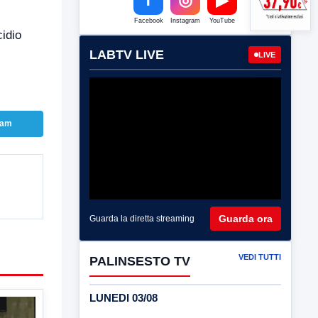
Facebook
Instagram
YouTube
idio
LABTV LIVE
LIVE
ram
Guarda ora
Guarda la diretta streaming
VEDI TUTTI
PALINSESTO TV
LUNEDI 03/08