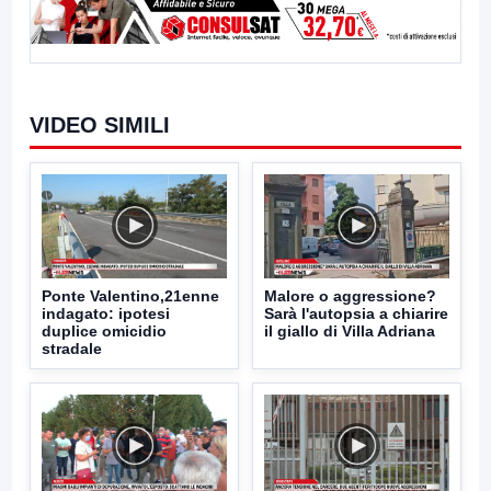
VIDEO SIMILI
Ponte Valentino,21enne
Malore o aggressione?
indagato: ipotesi
Sarà l'autopsia a chiarire
duplice omicidio
il giallo di Villa Adriana
stradale