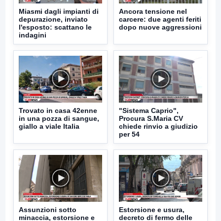
Miasmi dagli impianti di
Ancora tensione nel
depurazione, inviato
carcere: due agenti feriti
l'esposto: scattano le
dopo nuove aggressioni
indagini
Trovato in casa 42enne
"Sistema Caprio",
in una pozza di sangue,
Procura S.Maria CV
giallo a viale Italia
chiede rinvio a giudizio
per 54
Assunzioni sotto
Estorsione e usura,
minaccia, estorsione e
decreto di fermo delle