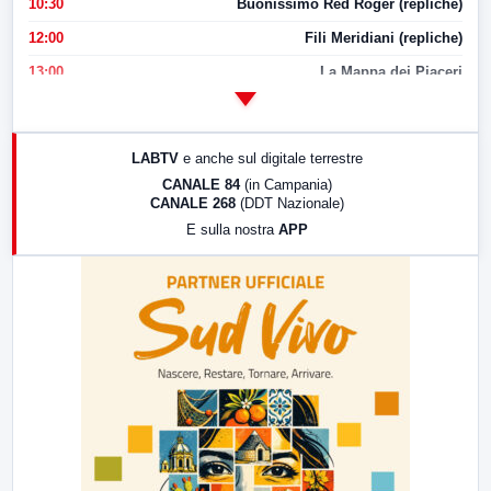
10:30
Buonissimo Red Roger (repliche)
12:00
Fili Meridiani (repliche)
13:00
La Mappa dei Piaceri
14:00
LabNews
17:00
LabNews (replica)
LABTV
e anche sul digitale terrestre
18:30
Di Faccia e di Profilo (repliche)
CANALE 84
(in Campania)
CANALE 268
(DDT Nazionale)
19:30
LabNews (Diretta)
E sulla nostra
APP
21:00
Free Sport
23:00
LabNews (replica)