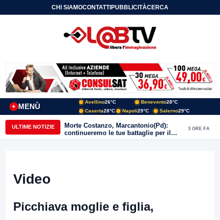
CHI SIAMO
CONTATTI
PUBBLICITÀ
CERCA
Avellino
26°C
Benevento
28°C
MENÙ
+
Caserta
28°C
Napoli
29°C
Salerno
29°C
Morte Costanzo, Marcantonio(Pd):
ULTIME NOTIZIE
3 ORE FA
continueremo le tue battaglie per il
Sannio
Video
Picchiava moglie e figlia,