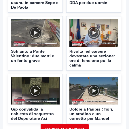
usura: in carcere Sepe e
DDA per due uomini
De Paola
Schianto a Ponte
Rivolta nel carcere
Valentino: due morti e
devastata una sezione:
un ferito grave
ore di tensione poi la
calma
Gip convalida la
Dolore a Paupisi: fiori,
richiesta di sequestro
un crodino e un
del Depuratore Asi
cornetto per Manuel