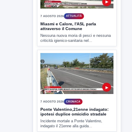
▶
7 AGOSTO 2026
ATTUALITÀ
Miasmi e Calore, l'ASL parla
attraverso il Comune
Nessuna nuova moria di pesci e nessuna
criticità igienico-sanitaria nel...
▶
7 AGOSTO 2026
CRONACA
Ponte Valentino,21enne indagato:
ipotesi duplice omicidio stradale
Incidente mortale a Ponte Valentino,
indagato il 21enne alla guida...