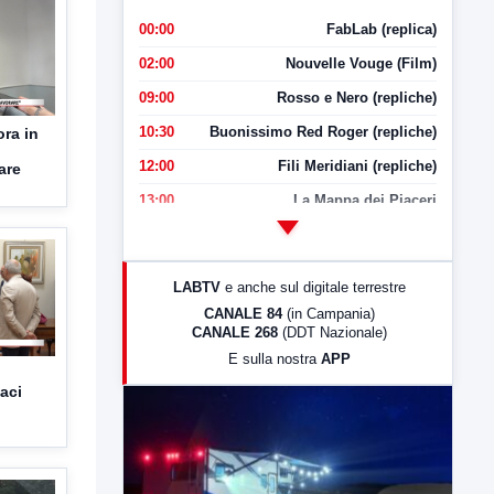
00:00
FabLab (replica)
02:00
Nouvelle Vouge (Film)
09:00
Rosso e Nero (repliche)
10:30
Buonissimo Red Roger (repliche)
ora in
12:00
Fili Meridiani (repliche)
are
13:00
La Mappa dei Piaceri
14:00
LabNews
17:00
LabNews (replica)
LABTV
e anche sul digitale terrestre
18:30
Di Faccia e di Profilo (repliche)
CANALE 84
(in Campania)
CANALE 268
(DDT Nazionale)
19:30
LabNews (Diretta)
E sulla nostra
APP
21:00
Free Sport
aci
23:00
LabNews (replica)