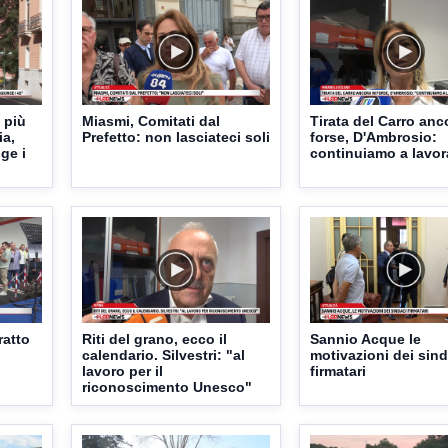
 più
Miasmi, Comitati dal
Tirata del Carro anc
ia,
Prefetto: non lasciateci soli
forse, D'Ambrosio:
ge i
continuiamo a lavor
ratto
Riti del grano, ecco il
Sannio Acque le
calendario. Silvestri: "al
motivazioni dei sind
lavoro per il
firmatari
riconoscimento Unesco"