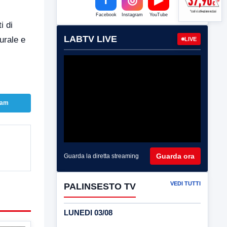
Facebook
Instagram
YouTube
i di
LABTV LIVE
urale e
LIVE
ram
Guarda ora
Guarda la diretta streaming
VEDI TUTTI
PALINSESTO TV
LUNEDI 03/08