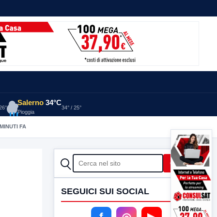
Salerno
34°C
 26°
34° / 25°
Pioggia
 MINUTI FA
CERCA
Cerca
SEGUICI SUI SOCIAL
f
◎
▶