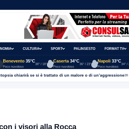
NOMIA
CULTURA
SPORT
PALINSESTO
FORMAT TV
Benevento
35°C
Caserta
34°C
Napoli
33°C
38° / 18°
36° / 23°
34° /
Poco nuvoloso
Poco nuvoloso
Poco nuvoloso
topsia chiarirà se si è trattato di un malore o di un’aggressione
28
con i visori alla Rocca