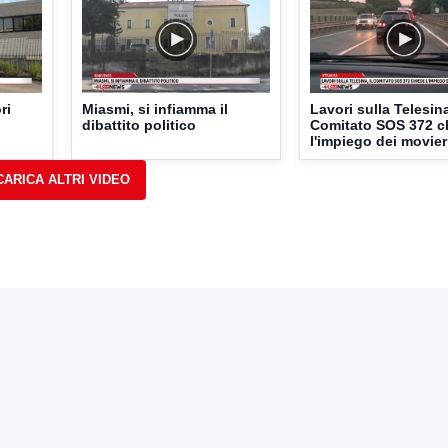
ri
Miasmi, si infiamma il
Lavori sulla Telesina
dibattito politico
Comitato SOS 372 c
l'impiego dei movier