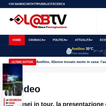
CHI SIAMO
CONTATTI
PUBBLICITÀ
CERCA
HOME
CRONACA
POLITICA
ATTUALITÀ
ECO
Avellino
35°C
37° / 19°
Poco nuvoloso
Avellino, 42enne trovato morto in casa: l’au
ULTIME NOTIZIE
Video
Musei in tour, la presentazione 