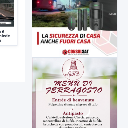
 il
hiede
i