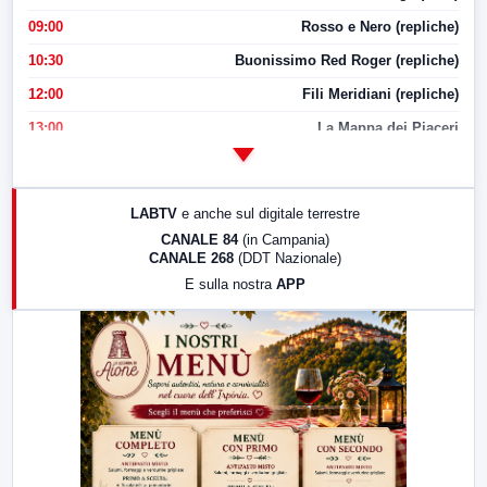
09:00
Rosso e Nero (repliche)
10:30
Buonissimo Red Roger (repliche)
12:00
Fili Meridiani (repliche)
13:00
La Mappa dei Piaceri
14:00
LabNews
17:00
LabNews (replica)
LABTV
e anche sul digitale terrestre
18:30
Di Faccia e di Profilo (repliche)
CANALE 84
(in Campania)
CANALE 268
(DDT Nazionale)
19:30
LabNews (Diretta)
E sulla nostra
APP
21:00
Free Sport
23:00
LabNews (replica)