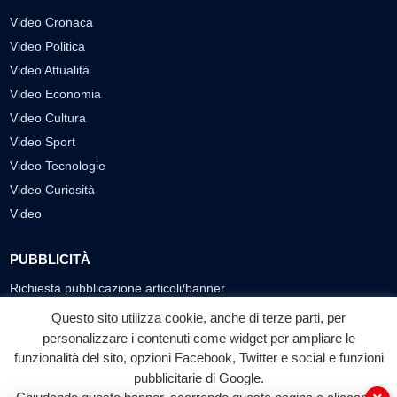
Video Cronaca
Video Politica
Video Attualità
Video Economia
Video Cultura
Video Sport
Video Tecnologie
Video Curiosità
Video
PUBBLICITÀ
Richiesta pubblicazione articoli/banner
Questo sito utilizza cookie, anche di terze parti, per
SEGUICI SUI SOCIAL
personalizzare i contenuti come widget per ampliare le
funzionalità del sito, opzioni Facebook, Twitter e social e funzioni
f
◎
▶
pubblicitarie di Google.
Facebook
Instagram
YouTube