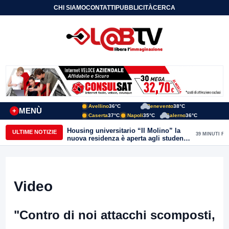
CHI SIAMO
CONTATTI
PUBBLICITÀ
CERCA
Avellino
36°C
Benevento
38°C
MENÙ
+
Caserta
37°C
Napoli
35°C
Salerno
36°C
Housing universitario “Il Molino” la
ULTIME NOTIZIE
39 MINUTI FA
nuova residenza è aperta agli studenti
del Conservatorio “Nicola Sala” e
dell’Unisannio
Video
"Contro di noi attacchi scomposti,