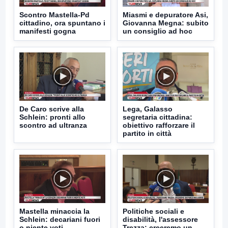
Scontro Mastella-Pd
Miasmi e depuratore Asi,
cittadino, ora spuntano i
Giovanna Megna: subito
manifesti gogna
un consiglio ad hoc
De Caro scrive alla
Lega, Galasso
Schlein: pronti allo
segretaria cittadina:
scontro ad ultranza
obiettivo rafforzare il
partito in città
Mastella minaccia la
Politiche sociali e
Schlein: decariani fuori
disabilità, l'assessore
o niente voti
Trezza: creeremo un