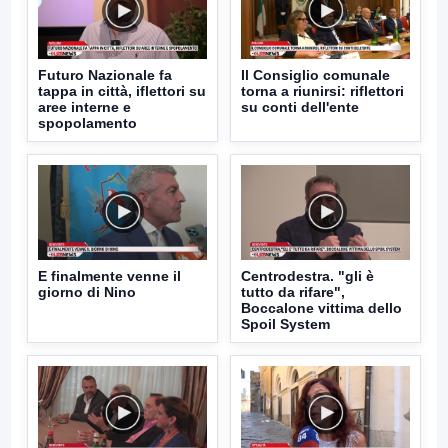
Futuro Nazionale fa
Il Consiglio comunale
tappa in città, iflettori su
torna a riunirsi: riflettori
aree interne e
su conti dell'ente
spopolamento
E finalmente venne il
Centrodestra. "gli è
giorno di Nino
tutto da rifare",
Boccalone vittima dello
Spoil System