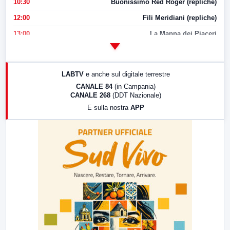
10:30
Buonissimo Red Roger (repliche)
12:00
Fili Meridiani (repliche)
13:00
La Mappa dei Piaceri
14:00
LabNews
17:00
LabNews (replica)
LABTV
e anche sul digitale terrestre
18:30
Di Faccia e di Profilo (repliche)
CANALE 84
(in Campania)
CANALE 268
(DDT Nazionale)
19:30
LabNews (Diretta)
E sulla nostra
APP
21:00
Free Sport
23:00
LabNews (replica)