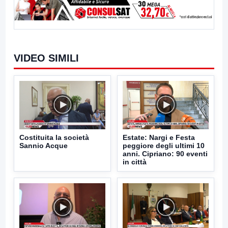
VIDEO SIMILI
Costituita la società
Estate: Nargi e Festa
Sannio Acque
peggiore degli ultimi 10
anni. Cipriano: 90 eventi
in città