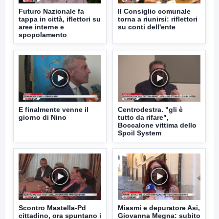
Futuro Nazionale fa
Il Consiglio comunale
tappa in città, iflettori su
torna a riunirsi: riflettori
aree interne e
su conti dell'ente
spopolamento
E finalmente venne il
Centrodestra. "gli è
giorno di Nino
tutto da rifare",
Boccalone vittima dello
Spoil System
Scontro Mastella-Pd
Miasmi e depuratore Asi,
cittadino, ora spuntano i
Giovanna Megna: subito