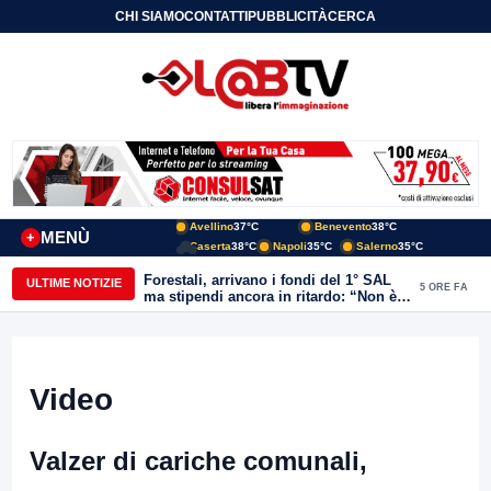
CHI SIAMO
CONTATTI
PUBBLICITÀ
CERCA
Avellino
37°C
Benevento
38°C
MENÙ
+
Caserta
38°C
Napoli
35°C
Salerno
35°C
Forestali, arrivano i fondi del 1° SAL
ULTIME NOTIZIE
5 ORE FA
ma stipendi ancora in ritardo: “Non è
più sostenibile”
Video
Valzer di cariche comunali,