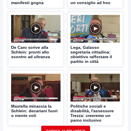
manifesti gogna
un consiglio ad hoc
De Caro scrive alla
Lega, Galasso
Schlein: pronti allo
segretaria cittadina:
scontro ad ultranza
obiettivo rafforzare il
partito in città
Mastella minaccia la
Politiche sociali e
Schlein: decariani fuori
disabilità, l'assessore
o niente voti
Trezza: creeremo un
parco inclusivo