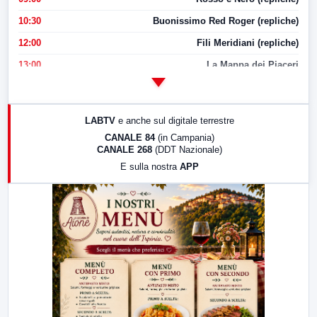
10:30
Buonissimo Red Roger (repliche)
12:00
Fili Meridiani (repliche)
13:00
La Mappa dei Piaceri
14:00
LabNews
17:00
LabNews (replica)
LABTV
e anche sul digitale terrestre
18:30
Di Faccia e di Profilo (repliche)
CANALE 84
(in Campania)
CANALE 268
(DDT Nazionale)
19:30
LabNews (Diretta)
E sulla nostra
APP
21:00
Free Sport
23:00
LabNews (replica)