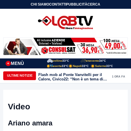
CHI SIAMO
CONTATTI
PUBBLICITÀ
CERCA
Avellino
33°C
Benevento
34°C
MENÙ
+
Caserta
33°C
Napoli
33°C
Salerno
33°C
Flash mob al Ponte Vanvitelli per il
ULTIME NOTIZIE
1 ORA FA
Calore, Civico22: “Non è un tema di
quartiere, riguarda tutta Benevento”
Video
Ariano amara