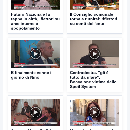
Futuro Nazionale fa
Il Consiglio comunale
tappa in città, iflettori su
torna a riunirsi: riflettori
aree interne e
su conti dell'ente
spopolamento
E finalmente venne il
Centrodestra. "gli è
giorno di Nino
tutto da rifare",
Boccalone vittima dello
Spoil System