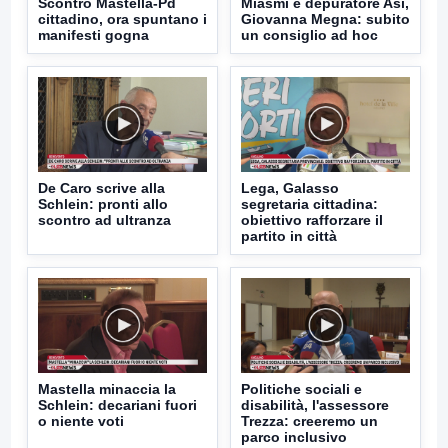
Scontro Mastella-Pd
Miasmi e depuratore Asi,
cittadino, ora spuntano i
Giovanna Megna: subito
manifesti gogna
un consiglio ad hoc
De Caro scrive alla
Lega, Galasso
Schlein: pronti allo
segretaria cittadina:
scontro ad ultranza
obiettivo rafforzare il
partito in città
Mastella minaccia la
Politiche sociali e
Schlein: decariani fuori
disabilità, l'assessore
o niente voti
Trezza: creeremo un
parco inclusivo