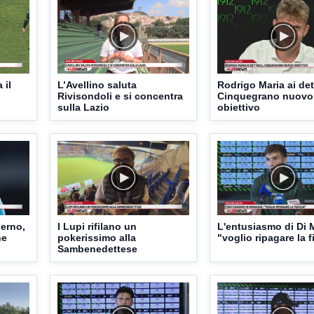
 il
L’Avellino saluta
Rodrigo Maria ai det
Rivisondoli e si concentra
Cinquegrano nuovo
sulla Lazio
obiettivo
ierno,
I Lupi rifilano un
L'entusiasmo di Di 
ne
pokerissimo alla
"voglio ripagare la f
Sambenedettese