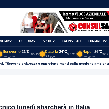
NOMIA
CULTURA
SPORT
PALINSESTO
FORMAT TV
Benevento
21°C
Caserta
24°C
Napoli
26°C
38° / 19°
35° / 23°
34° /
Soleggiato
Soleggiato
Soleggiato
ni: “Servono chiarezza e approfondimenti sulla gestione ambient
nico lunedì sbarcherà in Italia