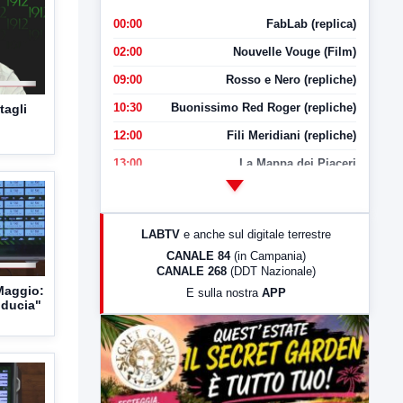
00:00
FabLab (replica)
02:00
Nouvelle Vouge (Film)
09:00
Rosso e Nero (repliche)
10:30
Buonissimo Red Roger (repliche)
tagli
12:00
Fili Meridiani (repliche)
13:00
La Mappa dei Piaceri
14:00
LabNews
17:00
LabNews (replica)
LABTV
e anche sul digitale terrestre
18:30
Di Faccia e di Profilo (repliche)
CANALE 84
(in Campania)
CANALE 268
(DDT Nazionale)
19:30
LabNews (Diretta)
Maggio:
E sulla nostra
APP
21:00
Free Sport
iducia"
23:00
LabNews (replica)