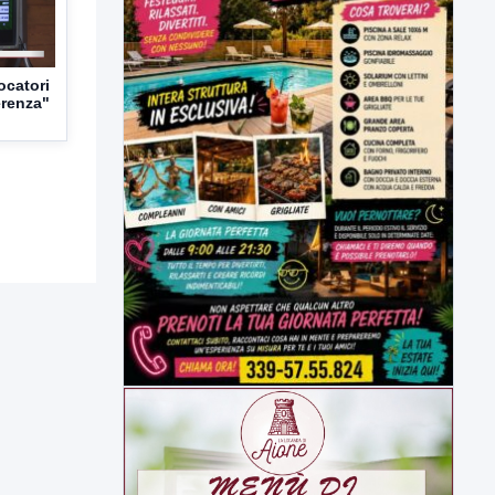
ocatori
erenza"