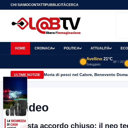
CHI SIAMO
CONTATTI
PUBBLICITÀ
CERCA
HOME
CRONACA
POLITICA
ATTUALITÀ
ECO
Avellino
21°C
36° / 20°
Soleggiato
Moria di pesci nel Calore, Benevento Doma
ULTIME NOTIZIE
Video
Nesta accordo chiuso: il neo tec