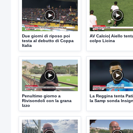
Due giorni di riposo poi
AV Calcio| Aiello tenta
testa al debutto di Coppa
colpo Licina
Italia
Penultimo giorno a
La Reggina tenta Pat
Rivisondoli con la grana
la Samp sonda Insig
Izzo