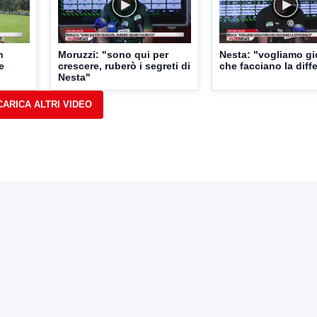
n
Moruzzi: "sono qui per
Nesta: "vogliamo gi
e
crescere, ruberò i segreti di
che facciano la diff
Nesta"