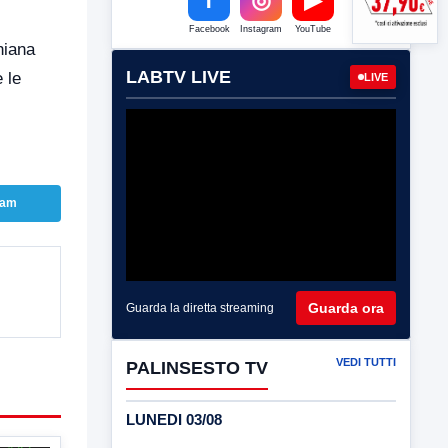
Facebook
Instagram
YouTube
hiana
LABTV LIVE
e le
LIVE
ram
Guarda ora
Guarda la diretta streaming
VEDI TUTTI
PALINSESTO TV
LUNEDI 03/08