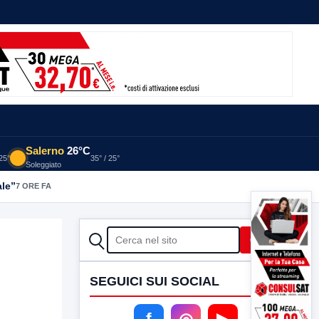
Salerno
26°C
 25°
35° / 25°
Soleggiato
ale”
7 ORE FA
CERCA
Cerca
SEGUICI SUI SOCIAL
f
◎
▶