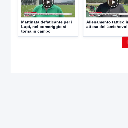
Mattinata defaticante per i
Allenamento tattico i
Lupi, nel pomeriggio si
attesa dell'amichevol
torna in campo