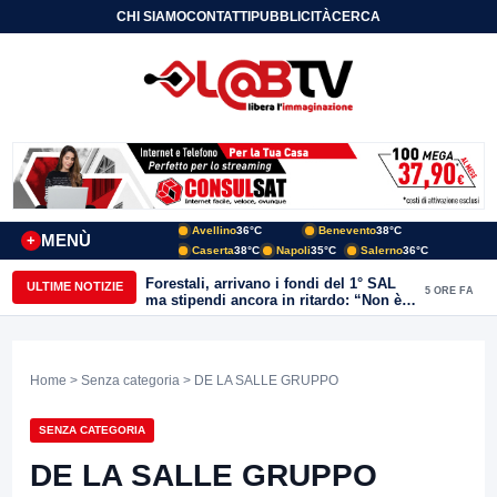
CHI SIAMO
CONTATTI
PUBBLICITÀ
CERCA
Avellino
36°C
Benevento
38°C
MENÙ
+
Caserta
38°C
Napoli
35°C
Salerno
36°C
Forestali, arrivano i fondi del 1° SAL
ULTIME NOTIZIE
5 ORE FA
ma stipendi ancora in ritardo: “Non è
più sostenibile”
Home
>
Senza categoria
> DE LA SALLE GRUPPO
SENZA CATEGORIA
DE LA SALLE GRUPPO