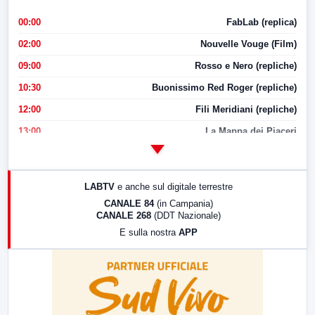
00:00
FabLab (replica)
02:00
Nouvelle Vouge (Film)
09:00
Rosso e Nero (repliche)
10:30
Buonissimo Red Roger (repliche)
12:00
Fili Meridiani (repliche)
13:00
La Mappa dei Piaceri
14:00
LabNews
17:00
LabNews (replica)
LABTV
e anche sul digitale terrestre
18:30
Di Faccia e di Profilo (repliche)
CANALE 84
(in Campania)
CANALE 268
(DDT Nazionale)
19:30
LabNews (Diretta)
E sulla nostra
APP
21:00
Free Sport
23:00
LabNews (replica)