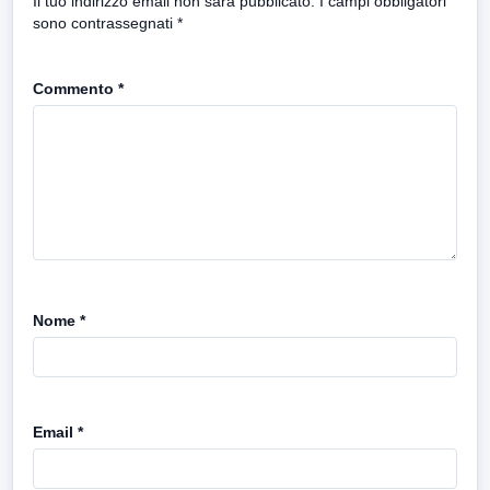
Il tuo indirizzo email non sarà pubblicato.
I campi obbligatori
sono contrassegnati
*
Commento
*
Nome
*
Email
*