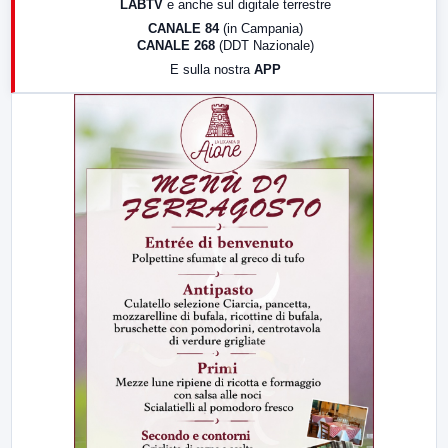
LABTV
e anche sul digitale terrestre
18:30
Di Faccia e di Profilo (repliche)
CANALE 84
(in Campania)
CANALE 268
(DDT Nazionale)
19:30
LabNews (Diretta)
E sulla nostra
APP
21:00
Free Sport
23:00
LabNews (replica)