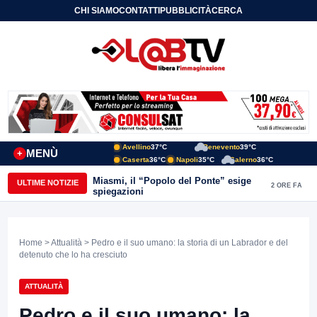
CHI SIAMO
CONTATTI
PUBBLICITÀ
CERCA
Avellino
37°C
Benevento
39°C
MENÙ
+
Caserta
36°C
Napoli
35°C
Salerno
36°C
Miasmi, il “Popolo del Ponte” esige
ULTIME NOTIZIE
2 ORE FA
spiegazioni
Home
>
Attualità
> Pedro e il suo umano: la storia di un Labrador e del
detenuto che lo ha cresciuto
ATTUALITÀ
Pedro e il suo umano: la