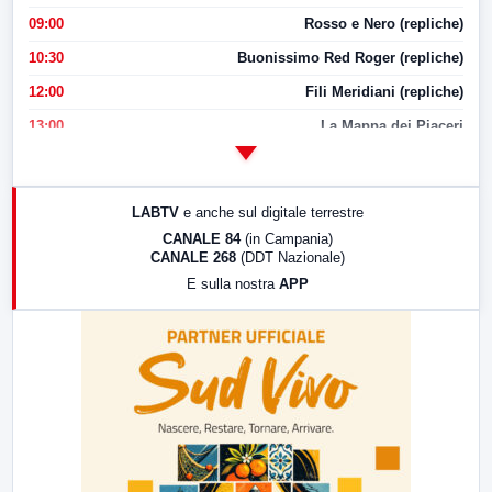
09:00
Rosso e Nero (repliche)
10:30
Buonissimo Red Roger (repliche)
12:00
Fili Meridiani (repliche)
13:00
La Mappa dei Piaceri
14:00
LabNews
17:00
LabNews (replica)
LABTV
e anche sul digitale terrestre
18:30
Di Faccia e di Profilo (repliche)
CANALE 84
(in Campania)
CANALE 268
(DDT Nazionale)
19:30
LabNews (Diretta)
E sulla nostra
APP
21:00
Free Sport
23:00
LabNews (replica)