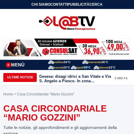
CHI SIAMO
CONTATTI
PUBBLICITÀ
CERCA
Avellino
34°C
Benevento
36°C
MENÙ
+
Caserta
35°C
Napoli
33°C
Salerno
33°C
Gesesa: disagi idrici a San Vitale e Via
ULTIME NOTIZIE
3 ORE FA
S. Angelo a Piesco. In zona
posizionata l’autobotte
Home
> Casa Circondariale “Mario Gozzini”
CASA CIRCONDARIALE
“MARIO GOZZINI”
Tutte le notizie, gli approfondimenti e gli aggiornamenti della
sezione.