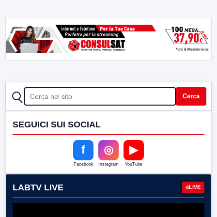
CERCA
Cerca
SEGUICI SUI SOCIAL
f
◎
▶
Facebook
Instagram
YouTube
LABTV LIVE
LIVE