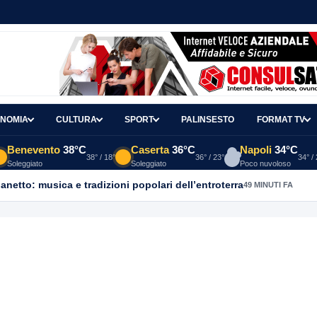
NOMIA
CULTURA
SPORT
PALINSESTO
FORMAT TV
Benevento
38°C
Caserta
36°C
Napoli
34°C
38° / 18°
36° / 23°
34° /
Soleggiato
Soleggiato
Poco nuvoloso
ganetto: musica e tradizioni popolari dell’entroterra
49 MINUTI FA