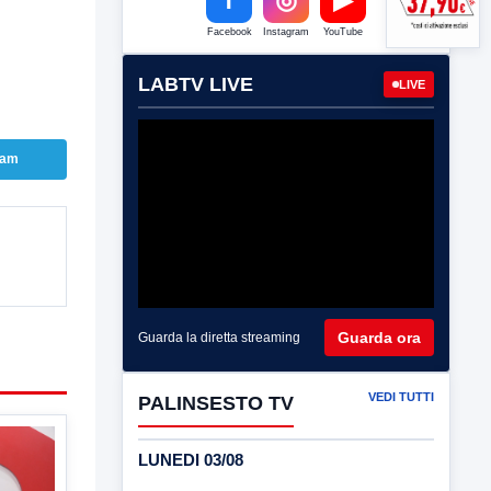
Facebook
Instagram
YouTube
LABTV LIVE
LIVE
ram
Guarda ora
Guarda la diretta streaming
VEDI TUTTI
PALINSESTO TV
LUNEDI 03/08