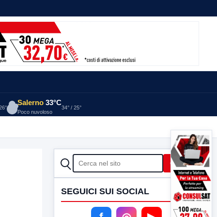
Salerno
33°C
 26°
34° / 25°
Poco nuvoloso
CERCA
Cerca
SEGUICI SUI SOCIAL
f
◎
▶