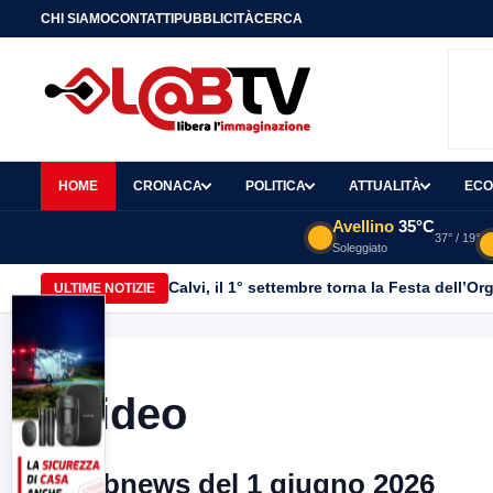
CHI SIAMO
CONTATTI
PUBBLICITÀ
CERCA
HOME
CRONACA
POLITICA
ATTUALITÀ
ECO
Avellino
35°C
37° / 19°
Soleggiato
Calvi, il 1° settembre torna la Festa dell’Or
ULTIME NOTIZIE
Video
Labnews del 1 giugno 2026