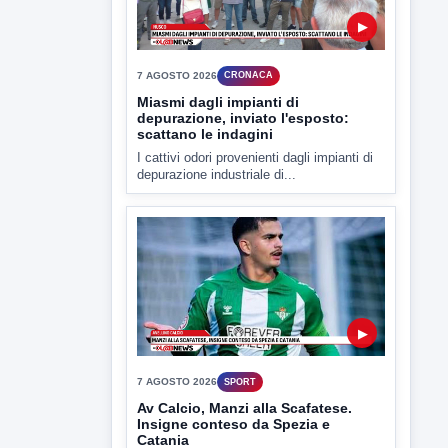
▶
7 AGOSTO 2026
CRONACA
Miasmi dagli impianti di
depurazione, inviato l'esposto:
scattano le indagini
I cattivi odori provenienti dagli impianti di
depurazione industriale di...
▶
7 AGOSTO 2026
SPORT
Av Calcio, Manzi alla Scafatese.
Insigne conteso da Spezia e
Catania