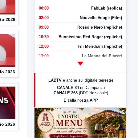
00:00
FabLab (replica)
02:00
Nouvelle Vouge (Film)
to 2026
09:00
Rosso e Nero (repliche)
10:30
Buonissimo Red Roger (repliche)
12:00
Fili Meridiani (repliche)
13:00
La Mappa dei Piaceri
14:00
LabNews
io 2026
17:00
LabNews (replica)
LABTV
e anche sul digitale terrestre
18:30
Di Faccia e di Profilo (repliche)
CANALE 84
(in Campania)
CANALE 268
(DDT Nazionale)
19:30
LabNews (Diretta)
E sulla nostra
APP
21:00
Free Sport
23:00
LabNews (replica)
io 2026