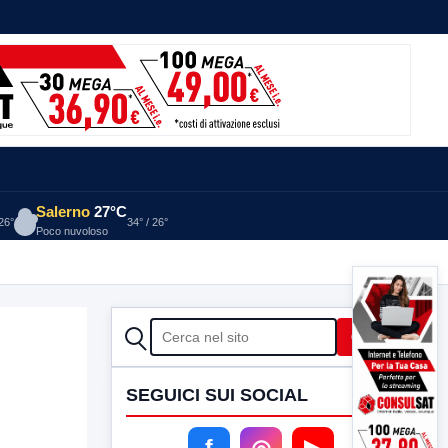
Salerno
27°C
 26°
34° / 26°
Poco nuvoloso
CERCA
Cerca
SEGUICI SUI SOCIAL
f
◎
▶