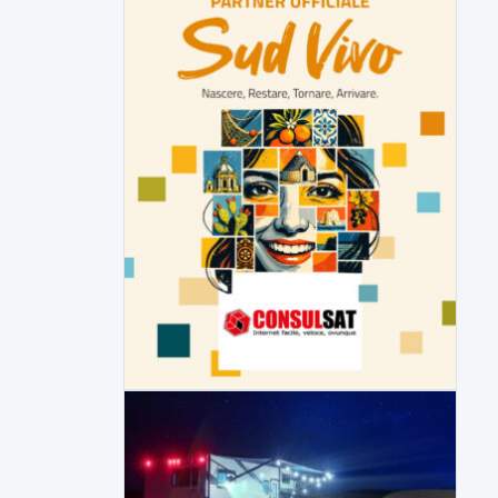
▶
7 AGOSTO 2026
CRONACA
Malore o aggressione? Sarà
l'autopsia a chiarire il giallo di Villa
Adriana
Sarà affidato con ogni probabilità all'inizio
della prossima settimana l'incarico...