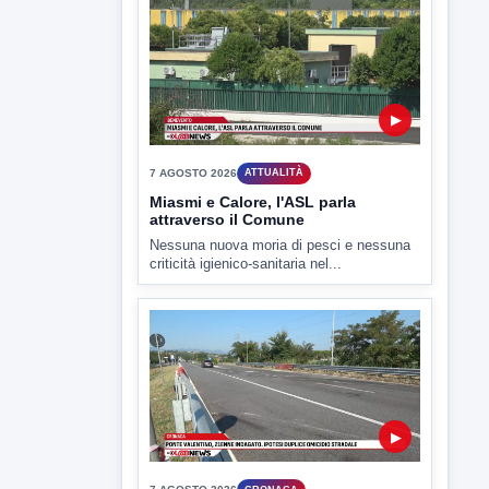
▶
7 AGOSTO 2026
SPORT BENEVENTO
Benevento Calcio: Le scelte di
Floro Flores per il debutto di Coppa
Italia
Il Benevento è pronto al debutto di Coppa
Italia. Scelte...
▶
7 AGOSTO 2026
ATTUALITÀ