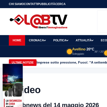
CHI SIAMO
CONTATTI
PUBBLICITÀ
CERCA
HOME
CRONACA
POLITICA
ATTUALITÀ
ECO
Avellino
20°C
36° / 20°
Soleggiato
Imprese sotto pressione, Fucci: “A settemb
ULTIME NOTIZIE
Video
Labnews del 14 maggio 2026