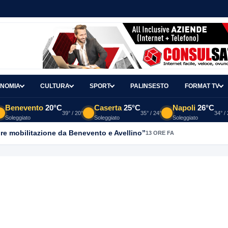
NOMIA
CULTURA
SPORT
PALINSESTO
FORMAT TV
Benevento
20°C
Caserta
25°C
Napoli
26°C
39° / 20°
35° / 24°
34° /
Soleggiato
Soleggiato
Soleggiato
re mobilitazione da Benevento e Avellino”
13 ORE FA