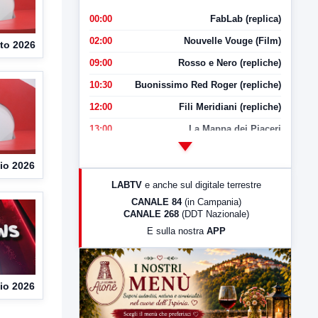
00:00
FabLab (replica)
02:00
Nouvelle Vouge (Film)
to 2026
09:00
Rosso e Nero (repliche)
10:30
Buonissimo Red Roger (repliche)
12:00
Fili Meridiani (repliche)
13:00
La Mappa dei Piaceri
14:00
LabNews
io 2026
17:00
LabNews (replica)
LABTV
e anche sul digitale terrestre
18:30
Di Faccia e di Profilo (repliche)
CANALE 84
(in Campania)
CANALE 268
(DDT Nazionale)
19:30
LabNews (Diretta)
E sulla nostra
APP
21:00
Free Sport
23:00
LabNews (replica)
io 2026