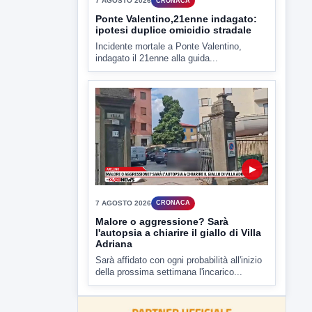
Miasmi e Calore, l'ASL parla
attraverso il Comune
Nessuna nuova moria di pesci e nessuna
criticità igienico-sanitaria nel...
▶
7 AGOSTO 2026
CRONACA
Ponte Valentino,21enne indagato:
ipotesi duplice omicidio stradale
Incidente mortale a Ponte Valentino,
indagato il 21enne alla guida...