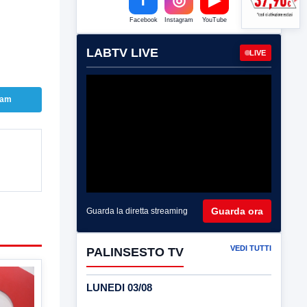
Facebook
Instagram
YouTube
LABTV LIVE
LIVE
ram
Guarda ora
Guarda la diretta streaming
VEDI TUTTI
PALINSESTO TV
LUNEDI 03/08