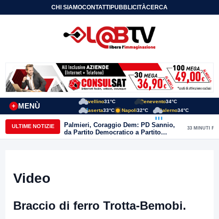
CHI SIAMO
CONTATTI
PUBBLICITÀ
CERCA
Avellino
31°C
Benevento
34°C
MENÙ
+
Caserta
33°C
Napoli
32°C
Salerno
34°C
Palmieri, Coraggio Dem: PD Sannio,
ULTIME NOTIZIE
33 MINUTI FA
da Partito Democratico a Partito
Distrutto ma nessuno si dimette”
Video
Braccio di ferro Trotta-Bemobi.