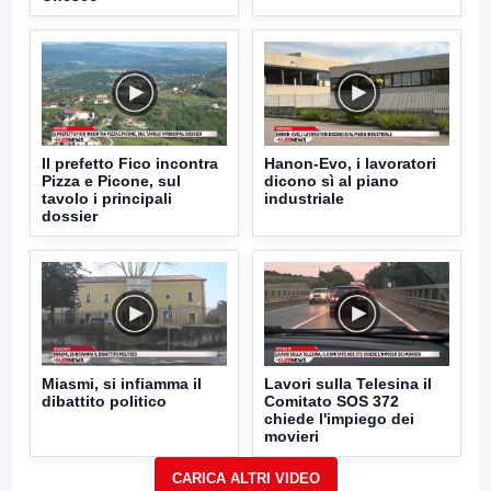
Il prefetto Fico incontra
Hanon-Evo, i lavoratori
Pizza e Picone, sul
dicono sì al piano
tavolo i principali
industriale
dossier
Miasmi, si infiamma il
Lavori sulla Telesina il
dibattito politico
Comitato SOS 372
chiede l'impiego dei
movieri