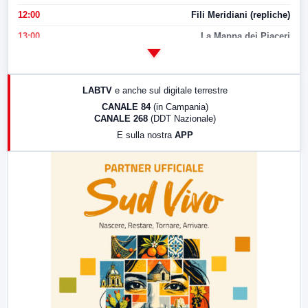
12:00
Fili Meridiani (repliche)
13:00
La Mappa dei Piaceri
14:00
LabNews
17:00
LabNews (replica)
LABTV
e anche sul digitale terrestre
18:30
Di Faccia e di Profilo (repliche)
CANALE 84
(in Campania)
CANALE 268
(DDT Nazionale)
19:30
LabNews (Diretta)
E sulla nostra
APP
21:00
Free Sport
23:00
LabNews (replica)